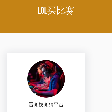
LOL买比赛
雷竞技竞猜平台