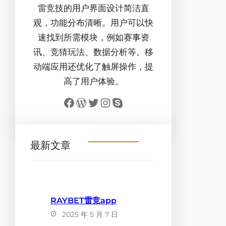
雷竞技的用户界面设计简洁直
观，功能分布清晰。用户可以快
速找到所需模块，例如赛事资
讯、竞猜玩法、数据分析等。移
动端应用还优化了触屏操作，提
高了用户体验。
Facebook
WordPress
Twitter
Instagram
Skype
最新文章
RAYBET雷竞app
2025 年 5 月 7 日