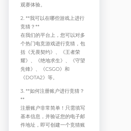
观赛体验。
2. **我可以在哪些游戏上进行
竞猜？**
在我们的平台上，您可以对多
个热门电竞游戏进行竞猜，包
括《无畏契约》、《王者荣
耀》、《绝地求生》、《守望
先锋》、《CSGO》和
《DOTA2》等。
3. **如何注册账户进行竞猜？
**
注册账户非常简单！只需填写
基本信息，并验证您的电子邮
件地址，即可创建一个竞猜账