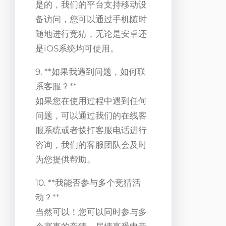
是的，我们的平台支持移动设
备访问，您可以通过手机随时
随地进行竞猜，无论是安卓还
是iOS系统均可使用。
9. **如果我遇到问题，如何联
系客服？**
如果您在使用过程中遇到任何
问题，可以通过我们的在线客
服系统或者拨打客服电话进行
咨询，我们的客服团队会及时
为您提供帮助。
10. **我能否参与多个竞猜活
动？**
当然可以！您可以同时参与多