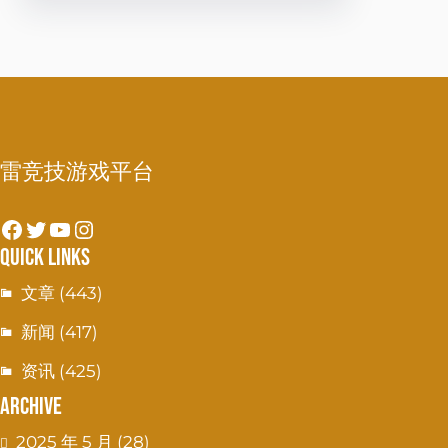
雷竞技游戏平台
Facebook
Twitter
YouTube
Instagram
Quick Links
文章
(443)
新闻
(417)
资讯
(425)
Archive
2025 年 5 月
(28)