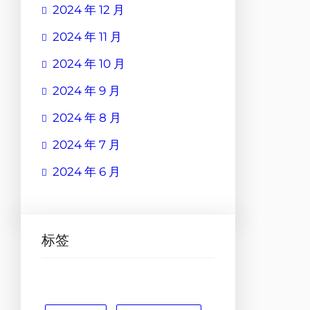
2024 年 12 月
2024 年 11 月
2024 年 10 月
2024 年 9 月
2024 年 8 月
2024 年 7 月
2024 年 6 月
标签