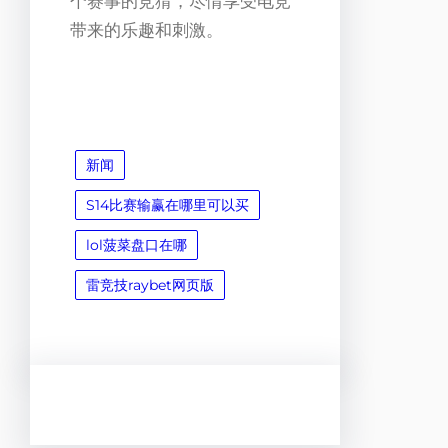
个赛事的竞猜，尽情享受电竞
带来的乐趣和刺激。
新闻
S14比赛输赢在哪里可以买
lol菠菜盘口在哪
雷竞技raybet网页版