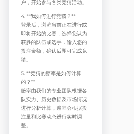
户，开始参与各类竞猜活动。
4. **我如何进行竞猜？**
登录后，浏览当前正在进行或
即将开始的比赛，选择您认为
获胜的队伍或选手，输入您的
投注金额，确认后即可完成竞
猜。
5. **竞猜的赔率是如何计算
的？**
赔率由我们的专业团队根据各
队实力、历史数据及市场情况
进行分析计算，赔率会根据投
注量和比赛动态进行实时调
整。