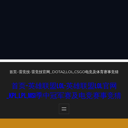
首页–雷竞技-雷竞技官网_DOTA2,LOL,CSGO电竞及体育赛事竞猜
首页–英雄联盟LOL-英雄联盟LOL官网
_KPL,LPL,MSI季中冠军赛及电竞赛事竞猜