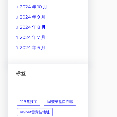
2024 年 10 月
2024 年 9 月
2024 年 8 月
2024 年 7 月
2024 年 6 月
标签
JJB竞技宝
lol菠菜盘口在哪
raybet雷竞技地址