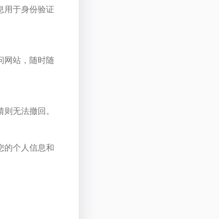
息用于身份验证
问网站，随时随
猜则无法撤回。
您的个人信息和