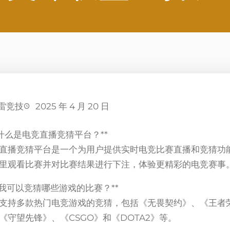
雷竞技
2025 年 4 月 20 日
问：什么是电竞直播竞猜平台？**
直播竞猜平台是一个为用户提供实时电竞比赛直播和竞猜功
里观看比赛并对比赛结果进行下注，体验更精彩的电竞赛事
问：我可以竞猜哪些游戏的比赛？**
支持多款热门电竞游戏的竞猜，包括《无畏契约》、《王者
《守望先锋》、《CSGO》和《DOTA2》等。