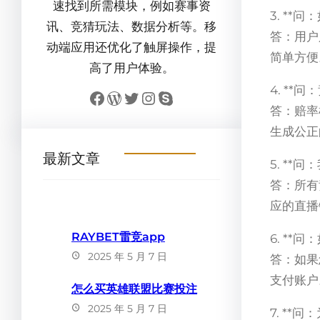
速找到所需模块，例如赛事资
3. **
讯、竞猜玩法、数据分析等。移
答：用户
动端应用还优化了触屏操作，提
简单方便
高了用户体验。
4. **
Facebook
WordPress
Twitter
Instagram
Skype
答：赔率
生成公正
最新文章
5. **
答：所有
应的直播
RAYBET雷竞app
6. *
2025 年 5 月 7 日
答：如果
支付账户
怎么买英雄联盟比赛投注
2025 年 5 月 7 日
7. *