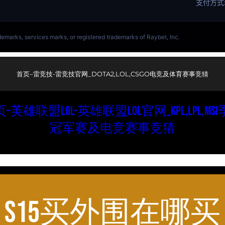
首页–雷竞技-雷竞技官网_DOTA2,LOL,CSGO电竞及体育赛事竞猜
–英雄联盟LOL-英雄联盟LOL官网_KPL,LPL,MS
冠军赛及电竞赛事竞猜
首页
雷竞技竞猜
雷竞技押注
雷竞技官网
雷竞技投注
s15买外围在哪买