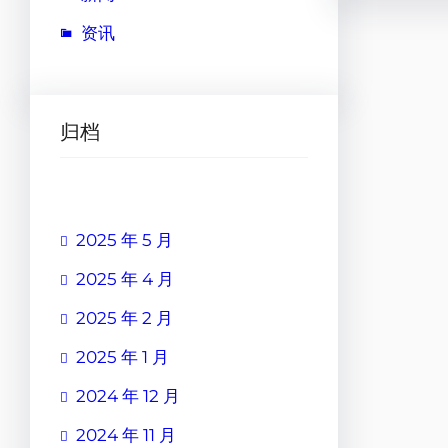
资讯
归档
2025 年 5 月
2025 年 4 月
2025 年 2 月
2025 年 1 月
2024 年 12 月
2024 年 11 月