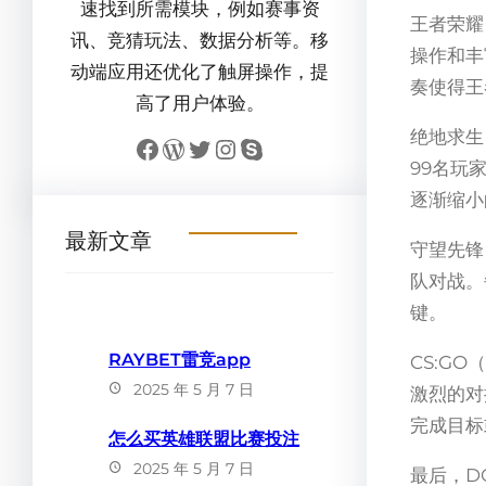
速找到所需模块，例如赛事资
王者荣耀
讯、竞猜玩法、数据分析等。移
操作和丰
动端应用还优化了触屏操作，提
奏使得王
高了用户体验。
绝地求生
Facebook
WordPress
Twitter
Instagram
Skype
99名玩
逐渐缩小
最新文章
守望先锋
队对战。
键。
RAYBET雷竞app
CS:GO（
2025 年 5 月 7 日
激烈的对
完成目标
怎么买英雄联盟比赛投注
2025 年 5 月 7 日
最后，D