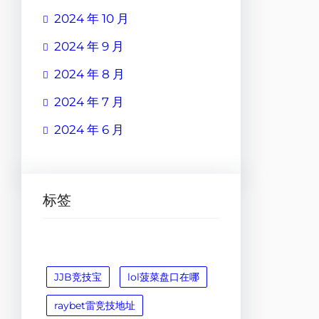
2024 年 10 月
2024 年 9 月
2024 年 8 月
2024 年 7 月
2024 年 6 月
标签
JJB竞技宝
lol菠菜盘口在哪
raybet雷竞技地址