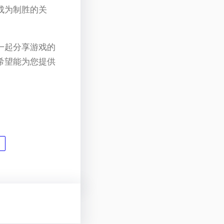
成为制胜的关
一起分享游戏的
希望能为您提供
育