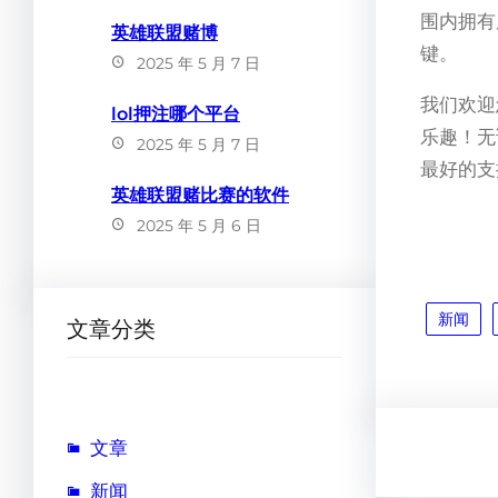
围内拥有
英雄联盟赌博
键。
2025 年 5 月 7 日
我们欢迎
lol押注哪个平台
乐趣！无
2025 年 5 月 7 日
最好的支
英雄联盟赌比赛的软件
2025 年 5 月 6 日
新闻
文章分类
文章
新闻