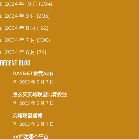
2024 年 10 月
(204)
2024 年 9 月
(203)
2024 年 8 月
(162)
2024 年 7 月
(200)
2024 年 6 月
(74)
Recent Blog
RAYBET雷竞app
2025 年 5 月 7 日
怎么买英雄联盟比赛投注
2025 年 5 月 7 日
英雄联盟赌博
2025 年 5 月 7 日
lol押注哪个平台