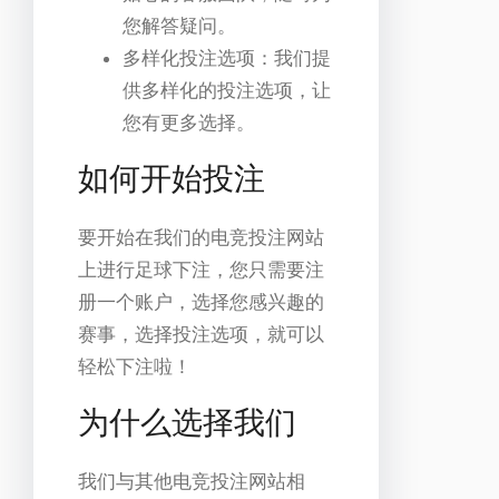
您解答疑问。
多样化投注选项：我们提
供多样化的投注选项，让
您有更多选择。
如何开始投注
要开始在我们的电竞投注网站
上进行足球下注，您只需要注
册一个账户，选择您感兴趣的
赛事，选择投注选项，就可以
轻松下注啦！
为什么选择我们
我们与其他电竞投注网站相