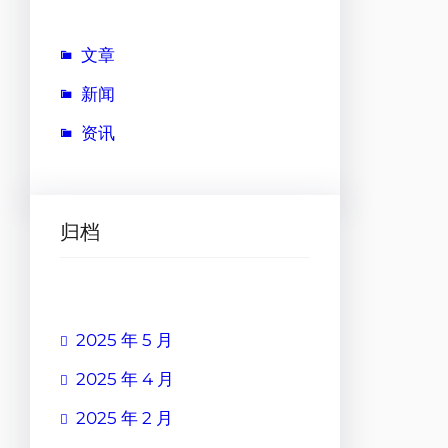
文章
新闻
资讯
归档
2025 年 5 月
2025 年 4 月
2025 年 2 月