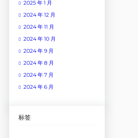
2025 年 1 月
2024 年 12 月
2024 年 11 月
2024 年 10 月
2024 年 9 月
2024 年 8 月
2024 年 7 月
2024 年 6 月
标签