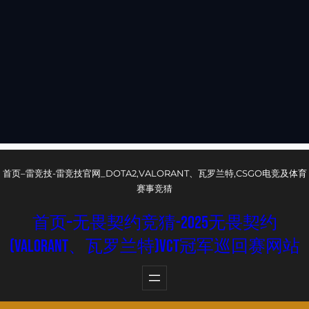
首页–雷竞技-雷竞技官网_DOTA2,VALORANT、瓦罗兰特,CSGO电竞及体育
赛事竞猜
首页–无畏契约竞猜-2025无畏契约
(VALORANT、瓦罗兰特)VCT冠军巡回赛网站