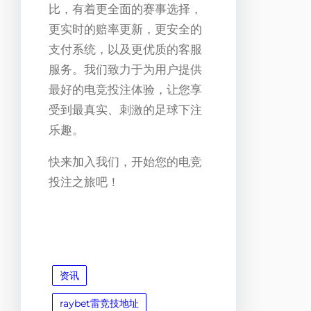
比，有着更全面的赛事选择，
更实时的赔率更新，更安全的
支付系统，以及更优质的客服
服务。我们致力于为用户提供
最好的电竞投注体验，让您享
受到最真实、刺激的足球下注
乐趣。
快来加入我们，开始您的电竞
投注之旅吧！
资讯
raybet雷竞技地址