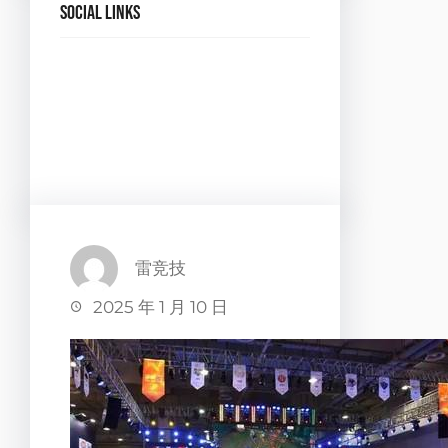
Social Links
Facebook
Twitter
LinkedIn
Instagram
雷竞技
2025 年 1 月 10 日