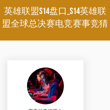
英雄联盟S14盘口_S14英雄联
盟全球总决赛电竞赛事竞猜