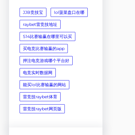
JJB竞技宝
lol菠菜盘口在哪
raybet雷竞技地址
S14比赛输赢在哪里可以买
买电竞比赛输赢的app
押注电竞游戏哪个平台好
电竞实时数据网
能买lol比赛输赢的网站
雷竞技raybet体育
雷竞技raybet网页版