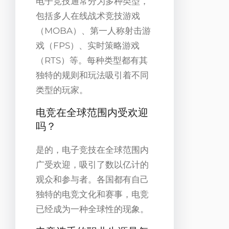
电子竞技通常分为多种类型，
包括多人在线战术竞技游戏
（MOBA）、第一人称射击游
戏（FPS）、实时策略游戏
（RTS）等。每种类型都有其
独特的规则和玩法吸引着不同
类型的玩家。
电竞在全球范围内受欢迎
吗？
是的，电子竞技在全球范围内
广受欢迎，吸引了数以亿计的
观众和参与者。各国都有自己
独特的电竞文化和赛事，电竞
已经成为一种全球性的现象。