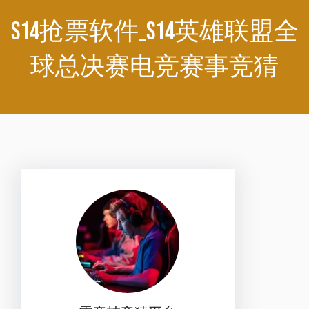
S14抢票软件_S14英雄联盟全
球总决赛电竞赛事竞猜