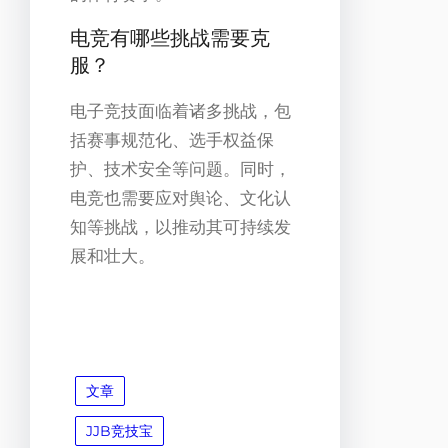
电竞有哪些挑战需要克
服？
电子竞技面临着诸多挑战，包
括赛事规范化、选手权益保
护、技术安全等问题。同时，
电竞也需要应对舆论、文化认
知等挑战，以推动其可持续发
展和壮大。
文章
JJB竞技宝