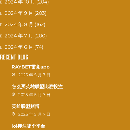
2024 年 10 月
(204)
2024 年 9 月
(203)
2024 年 8 月
(162)
2024 年 7 月
(200)
2024 年 6 月
(74)
Recent Blog
RAYBET雷竞app
2025 年 5 月 7 日
怎么买英雄联盟比赛投注
2025 年 5 月 7 日
英雄联盟赌博
2025 年 5 月 7 日
lol押注哪个平台