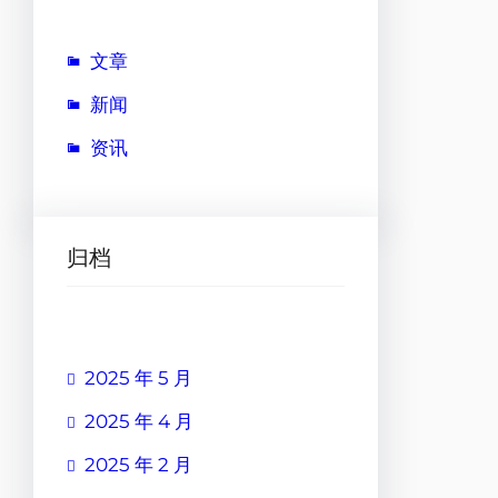
文章
新闻
资讯
归档
2025 年 5 月
2025 年 4 月
2025 年 2 月