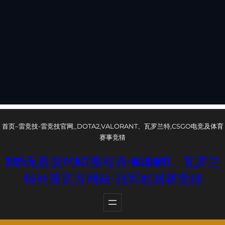
首页–雷竞技-雷竞技官网_DOTA2,VALORANT、瓦罗兰特,CSGO电竞及体育
赛事竞猜
2025无畏契约VCT赛程表-VALORANT、瓦罗兰
特外围官方网站-冠军巡回赛竞猜