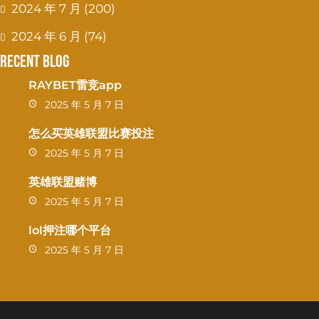
2024 年 7 月
(200)
2024 年 6 月
(74)
Recent Blog
RAYBET雷竞app
2025 年 5 月 7 日
怎么买英雄联盟比赛投注
2025 年 5 月 7 日
英雄联盟赌博
2025 年 5 月 7 日
lol押注哪个平台
2025 年 5 月 7 日