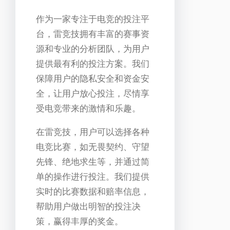
作为一家专注于电竞的投注平
台，雷竞技拥有丰富的赛事资
源和专业的分析团队，为用户
提供最有利的投注方案。我们
保障用户的隐私安全和资金安
全，让用户放心投注，尽情享
受电竞带来的激情和乐趣。
在雷竞技，用户可以选择各种
电竞比赛，如无畏契约、守望
先锋、绝地求生等，并通过简
单的操作进行投注。我们提供
实时的比赛数据和赔率信息，
帮助用户做出明智的投注决
策，赢得丰厚的奖金。