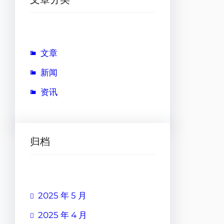
文章
新闻
资讯
归档
2025 年 5 月
2025 年 4 月