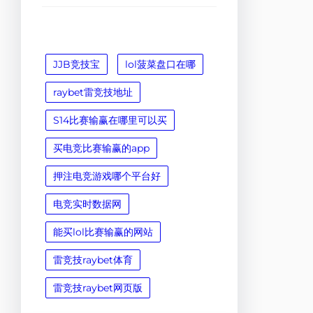
JJB竞技宝
lol菠菜盘口在哪
raybet雷竞技地址
S14比赛输赢在哪里可以买
买电竞比赛输赢的app
押注电竞游戏哪个平台好
电竞实时数据网
能买lol比赛输赢的网站
雷竞技raybet体育
雷竞技raybet网页版