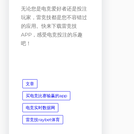
无论您是电竞爱好者还是投注
玩家，雷竞技都是您不容错过
的应用。快来下载雷竞技
APP，感受电竞投注的乐趣
吧！
文章
买电竞比赛输赢的app
电竞实时数据网
雷竞技raybet体育