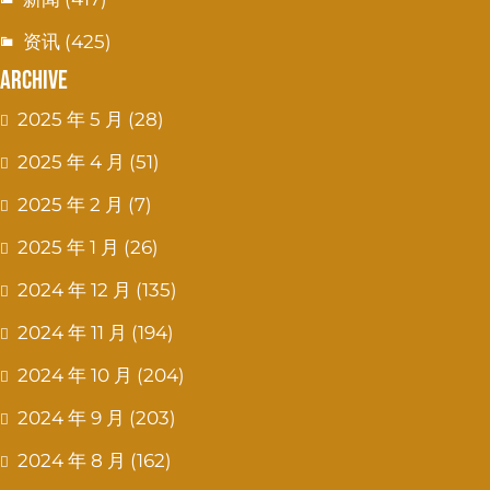
资讯
(425)
Archive
2025 年 5 月
(28)
2025 年 4 月
(51)
2025 年 2 月
(7)
2025 年 1 月
(26)
2024 年 12 月
(135)
2024 年 11 月
(194)
2024 年 10 月
(204)
2024 年 9 月
(203)
2024 年 8 月
(162)