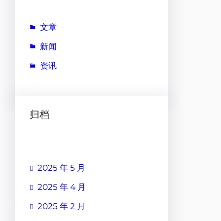
文章
新闻
资讯
归档
2025 年 5 月
2025 年 4 月
2025 年 2 月