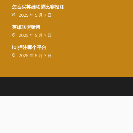
怎么买英雄联盟比赛投注
2025 年 5 月 7 日
英雄联盟赌博
2025 年 5 月 7 日
lol押注哪个平台
2025 年 5 月 7 日