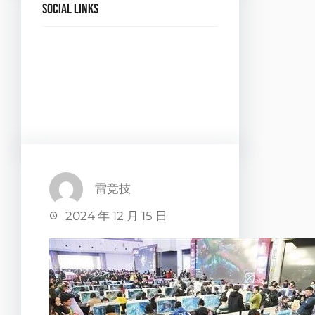
Social Links
Facebook
Twitter
LinkedIn
Instagram
雷竞技
2024 年 12 月 15 日