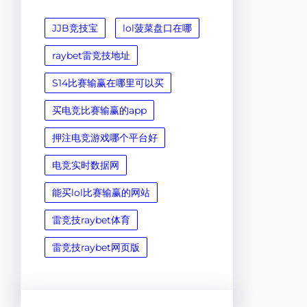
JJB竞技宝
lol菠菜盘口在哪
raybet雷竞技地址
S14比赛输赢在哪里可以买
买电竞比赛输赢的app
押注电竞游戏哪个平台好
电竞实时数据网
能买lol比赛输赢的网站
雷竞技raybet体育
雷竞技raybet网页版