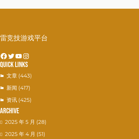
雷竞技游戏平台
Facebook
Twitter
YouTube
Instagram
Quick Links
文章
(443)
新闻
(417)
资讯
(425)
Archive
2025 年 5 月
(28)
2025 年 4 月
(51)