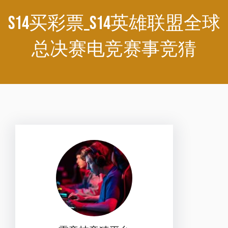
S14买彩票_S14英雄联盟全球
总决赛电竞赛事竞猜