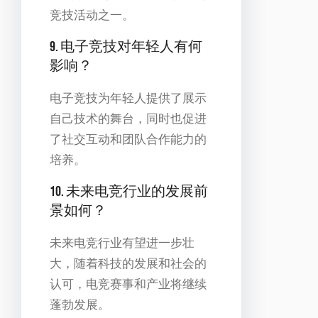
竞技活动之一。
9. 电子竞技对年轻人有何
影响？
电子竞技为年轻人提供了展示
自己技术的舞台，同时也促进
了社交互动和团队合作能力的
培养。
10. 未来电竞行业的发展前
景如何？
未来电竞行业有望进一步壮
大，随着科技的发展和社会的
认可，电竞赛事和产业将继续
蓬勃发展。