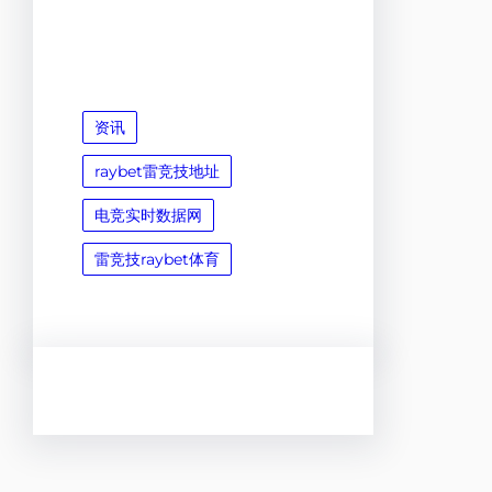
资讯
raybet雷竞技地址
电竞实时数据网
雷竞技raybet体育