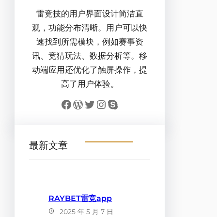
雷竞技的用户界面设计简洁直
观，功能分布清晰。用户可以快
速找到所需模块，例如赛事资
讯、竞猜玩法、数据分析等。移
动端应用还优化了触屏操作，提
高了用户体验。
Facebook
WordPress
Twitter
Instagram
Skype
最新文章
RAYBET雷竞app
2025 年 5 月 7 日