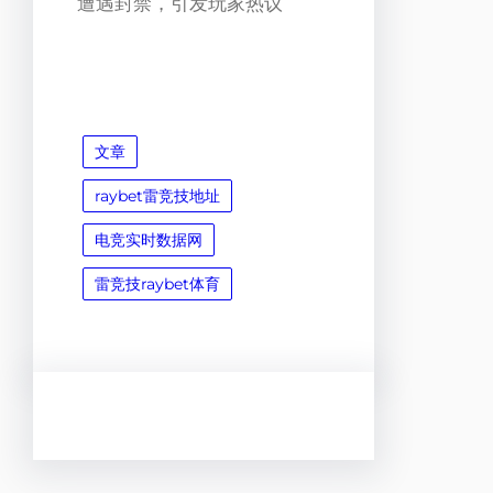
遭遇封禁，引发玩家热议
文章
raybet雷竞技地址
电竞实时数据网
雷竞技raybet体育