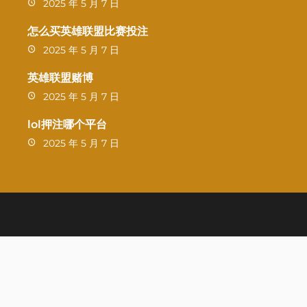
2025 年 5 月 7 日
怎么买英雄联盟比赛投注
2025 年 5 月 7 日
英雄联盟赌博
2025 年 5 月 7 日
lol押注哪个平台
2025 年 5 月 7 日