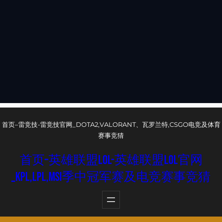
首页–雷竞技-雷竞技官网_DOTA2,VALORANT、瓦罗兰特,CSGO电竞及体育
赛事竞猜
首页–英雄联盟LOL-英雄联盟LOL官网
_KPL,LPL,MSI季中冠军赛及电竞赛事竞猜