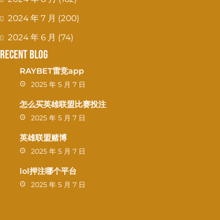
2024 年 7 月
(200)
2024 年 6 月
(74)
Recent Blog
RAYBET雷竞app
2025 年 5 月 7 日
怎么买英雄联盟比赛投注
2025 年 5 月 7 日
英雄联盟赌博
2025 年 5 月 7 日
lol押注哪个平台
2025 年 5 月 7 日