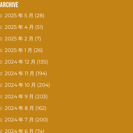
Archive
2025 年 5 月
(28)
2025 年 4 月
(51)
2025 年 2 月
(7)
2025 年 1 月
(26)
2024 年 12 月
(135)
2024 年 11 月
(194)
2024 年 10 月
(204)
2024 年 9 月
(203)
2024 年 8 月
(162)
2024 年 7 月
(200)
2024 年 6 月
(74)