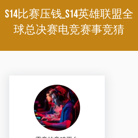
S14比赛压钱_S14英雄联盟全
球总决赛电竞赛事竞猜