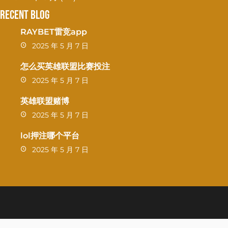
Recent Blog
RAYBET雷竞app
2025 年 5 月 7 日
怎么买英雄联盟比赛投注
2025 年 5 月 7 日
英雄联盟赌博
2025 年 5 月 7 日
lol押注哪个平台
2025 年 5 月 7 日