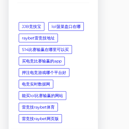
JJB竞技宝
lol菠菜盘口在哪
raybet雷竞技地址
S14比赛输赢在哪里可以买
买电竞比赛输赢的app
押注电竞游戏哪个平台好
电竞实时数据网
能买lol比赛输赢的网站
雷竞技raybet体育
雷竞技raybet网页版