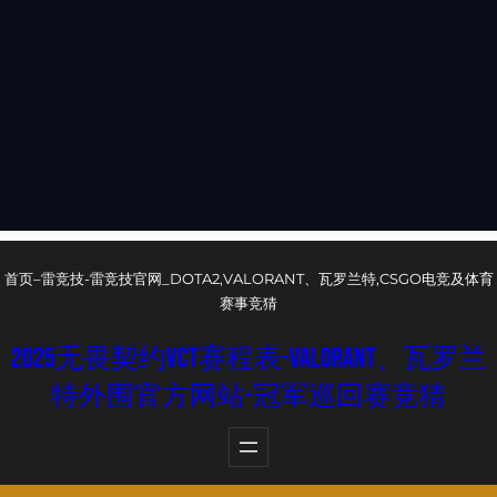
首页–雷竞技-雷竞技官网_DOTA2,VALORANT、瓦罗兰特,CSGO电竞及体育
赛事竞猜
2025无畏契约VCT赛程表-VALORANT、瓦罗兰
特外围官方网站-冠军巡回赛竞猜