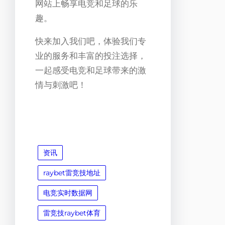
网站上畅享电竞和足球的乐
趣。
快来加入我们吧，体验我们专
业的服务和丰富的投注选择，
一起感受电竞和足球带来的激
情与刺激吧！
资讯
raybet雷竞技地址
电竞实时数据网
雷竞技raybet体育