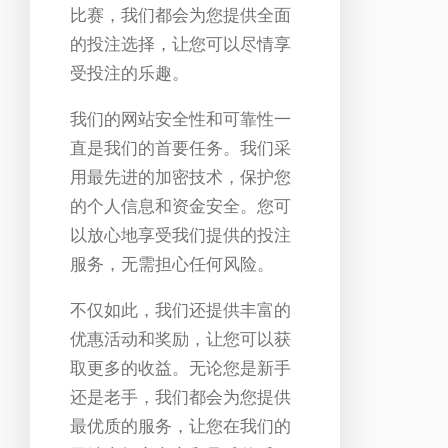
比赛，我们都会为您提供全面
的投注选择，让您可以尽情享
受投注的乐趣。
我们的网站安全性和可靠性一
直是我们的首要任务。我们采
用最先进的加密技术，保护您
的个人信息和资金安全。您可
以放心地享受我们提供的投注
服务，无需担心任何风险。
不仅如此，我们还提供丰富的
优惠活动和奖励，让您可以获
取更多的收益。无论您是新手
还是老手，我们都会为您提供
最优质的服务，让您在我们的