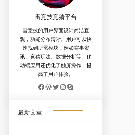
雷竞技竞猜平台
雷竞技的用户界面设计简洁直
观，功能分布清晰。用户可以快
速找到所需模块，例如赛事资
讯、竞猜玩法、数据分析等。移
动端应用还优化了触屏操作，提
高了用户体验。
Facebook
WordPress
Twitter
Instagram
Skype
最新文章