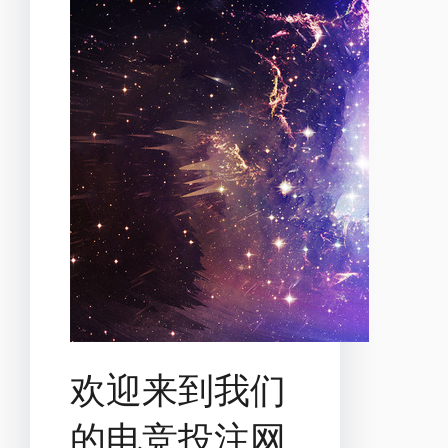
欢迎来到我们
的电竞投注网