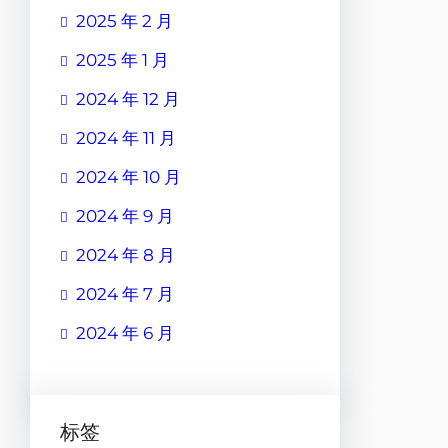
2025 年 2 月
2025 年 1 月
2024 年 12 月
2024 年 11 月
2024 年 10 月
2024 年 9 月
2024 年 8 月
2024 年 7 月
2024 年 6 月
标签