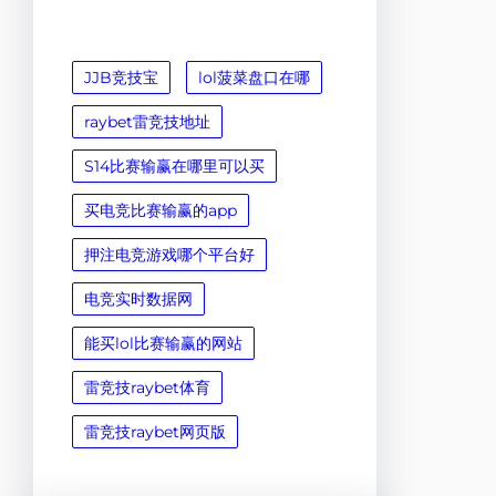
JJB竞技宝
lol菠菜盘口在哪
raybet雷竞技地址
S14比赛输赢在哪里可以买
买电竞比赛输赢的app
押注电竞游戏哪个平台好
电竞实时数据网
能买lol比赛输赢的网站
雷竞技raybet体育
雷竞技raybet网页版