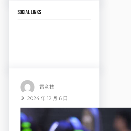
Social Links
Facebook
Twitter
LinkedIn
Instagram
雷竞技
2024 年 12 月 6 日