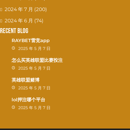
2024 年 7 月
(200)
2024 年 6 月
(74)
Recent Blog
RAYBET雷竞app
2025 年 5 月 7 日
怎么买英雄联盟比赛投注
2025 年 5 月 7 日
英雄联盟赌博
2025 年 5 月 7 日
lol押注哪个平台
2025 年 5 月 7 日