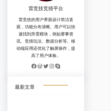
雷竞技竞猜平台
雷竞技的用户界面设计简洁直
观，功能分布清晰。用户可以快
速找到所需模块，例如赛事资
讯、竞猜玩法、数据分析等。移
动端应用还优化了触屏操作，提
高了用户体验。
Facebook
WordPress
Twitter
Instagram
Skype
最新文章