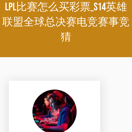
lpl比赛怎么买彩票_S14英雄
联盟全球总决赛电竞赛事竞
猜