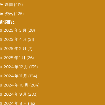
新闻
(417)
资讯
(425)
Archive
2025 年 5 月
(28)
2025 年 4 月
(51)
2025 年 2 月
(7)
2025 年 1 月
(26)
2024 年 12 月
(135)
2024 年 11 月
(194)
2024 年 10 月
(204)
2024 年 9 月
(203)
2024 年 8 月
(162)