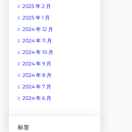
2025 年 2 月
2025 年 1 月
2024 年 12 月
2024 年 11 月
2024 年 10 月
2024 年 9 月
2024 年 8 月
2024 年 7 月
2024 年 6 月
标签