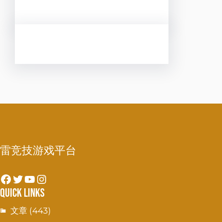
雷竞技游戏平台
Facebook
Twitter
YouTube
Instagram
Quick Links
文章
(443)