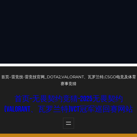
首页–雷竞技-雷竞技官网_DOTA2,VALORANT、瓦罗兰特,CSGO电竞及体育
赛事竞猜
首页–无畏契约竞猜-2025无畏契约
(VALORANT、瓦罗兰特)VCT冠军巡回赛网站