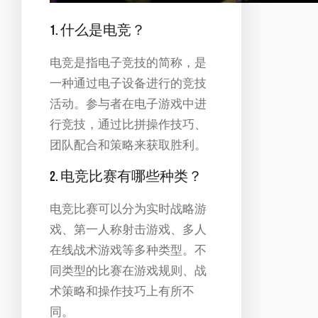
1. 什么是电竞？
电竞是指电子竞技的简称，是
一种通过电子设备进行的竞技
活动。参与者在电子游戏中进
行竞技，通过比拼操作技巧、
团队配合和策略来获取胜利。
2. 电竞比赛有哪些种类？
电竞比赛可以分为实时战略游
戏、第一人称射击游戏、多人
在线战术游戏等多种类型。不
同类型的比赛在游戏规则、战
术策略和操作技巧上有所不
同。