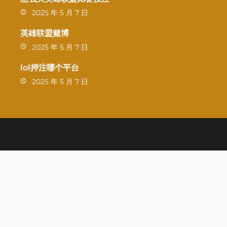
2025 年 5 月 7 日
英雄联盟赌博
2025 年 5 月 7 日
lol押注哪个平台
2025 年 5 月 7 日