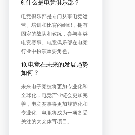
9. 什么是电竞俱乐部？
电竞俱乐部是专门从事电竞运
营、培训和比赛的组织，拥有
固定的战队和教练，参与各类
电竞赛事。电竞俱乐部在电竞
行业中扮演重要角色。
10. 电竞在未来的发展趋势
如何？
未来电子竞技将更加专业化和
全球化，电竞产业链会更加完
善，电竞赛事将更加规范化和
专业化。电竞将成为一项备受
关注的大众体育项目。