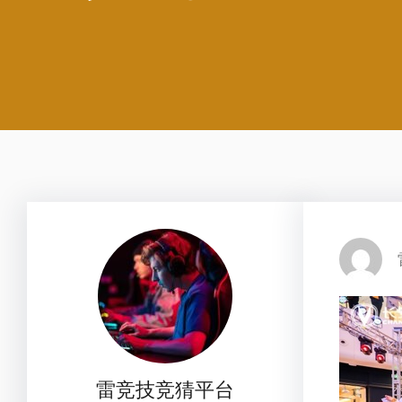
雷竞技竞猜平台