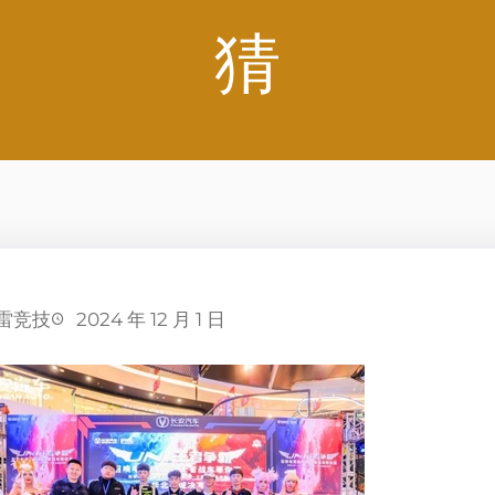
猜
雷竞技
2024 年 12 月 1 日