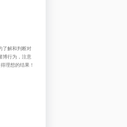
的了解和判断对
赌博行为，注意
取得理想的结果！