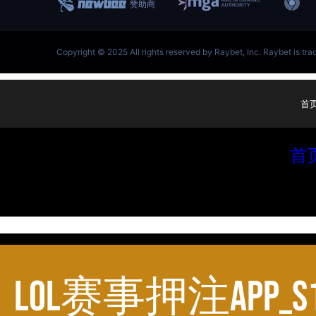
跳
首页
至
内
容
首页
lol赛事押注ap