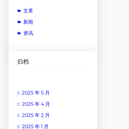
文章
新闻
资讯
归档
2025 年 5 月
2025 年 4 月
2025 年 2 月
2025 年 1 月