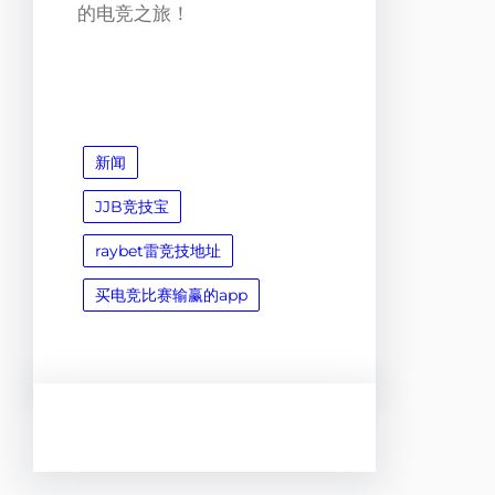
的电竞之旅！
新闻
JJB竞技宝
raybet雷竞技地址
买电竞比赛输赢的app