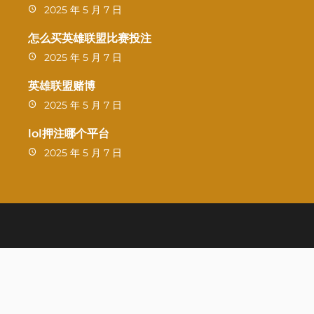
2025 年 5 月 7 日
怎么买英雄联盟比赛投注
2025 年 5 月 7 日
英雄联盟赌博
2025 年 5 月 7 日
lol押注哪个平台
2025 年 5 月 7 日