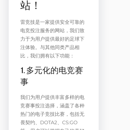
站！
雷竞技是一家提供安全可靠的
电竞投注服务的网站，我们致
力于为用户提供最好的足球下
注体验。与其他同类产品相
比，我们拥有以下功能：
1. 多元化的电竞赛
事
我们为用户提供丰富多样的电
竞赛事投注选择，涵盖了各种
热门的电子竞技比赛，包括无
畏契约、DOTA2、CS:GO