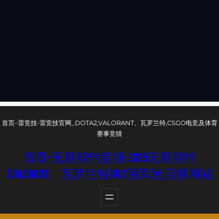
首页–雷竞技-雷竞技官网_DOTA2,VALORANT、瓦罗兰特,CSGO电竞及体育
赛事竞猜
首页–无畏契约竞猜-2025无畏契约
(VALORANT、瓦罗兰特)VCT冠军巡回赛网站