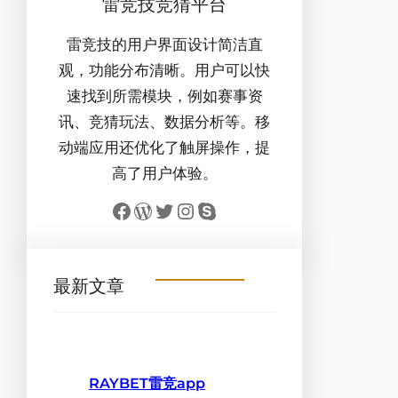
雷竞技竞猜平台
雷竞技的用户界面设计简洁直
观，功能分布清晰。用户可以快
速找到所需模块，例如赛事资
讯、竞猜玩法、数据分析等。移
动端应用还优化了触屏操作，提
高了用户体验。
Facebook
WordPress
Twitter
Instagram
Skype
最新文章
RAYBET雷竞app