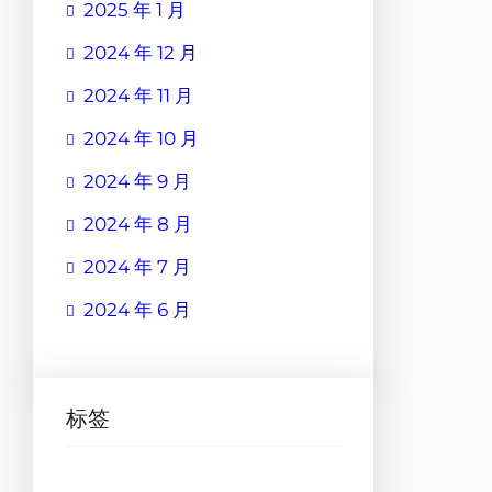
2025 年 1 月
2024 年 12 月
2024 年 11 月
2024 年 10 月
2024 年 9 月
2024 年 8 月
2024 年 7 月
2024 年 6 月
标签