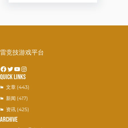
雷竞技游戏平台
Facebook
Twitter
YouTube
Instagram
Quick Links
文章
(443)
新闻
(417)
资讯
(425)
Archive