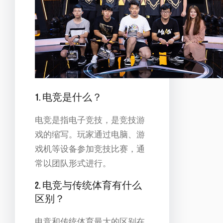
1. 电竞是什么？
电竞是指电子竞技，是竞技游
戏的缩写。玩家通过电脑、游
戏机等设备参加竞技比赛，通
常以团队形式进行。
2. 电竞与传统体育有什么
区别？
电竞和传统体育最大的区别在