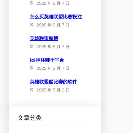
2025 年 5 月 7 日
怎么买英雄联盟比赛投注
2025 年 5 月 7 日
英雄联盟赌博
2025 年 5 月 7 日
lol押注哪个平台
2025 年 5 月 7 日
英雄联盟赌比赛的软件
2025 年 5 月 6 日
文章分类