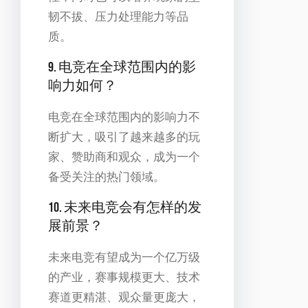
韧不拔、压力处理能力等品
质。
9. 电竞在全球范围内的影
响力如何？
电竞在全球范围内的影响力不
断扩大，吸引了越来越多的玩
家、赞助商和观众，成为一个
备受关注的热门领域。
10. 未来电竞会有怎样的发
展前景？
未来电竞有望成为一个亿万级
的产业，赛事规模更大、技术
赛道更精湛、观众量更庞大，