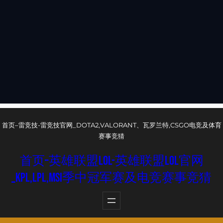
首页–雷竞技-雷竞技官网_DOTA2,VALORANT、瓦罗兰特,CSGO电竞及体育
赛事竞猜
首页–英雄联盟LOL-英雄联盟LOL官网
_KPL,LPL,MSI季中冠军赛及电竞赛事竞猜