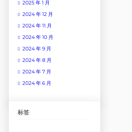
2025 年 1 月
2024 年 12 月
2024 年 11 月
2024 年 10 月
2024 年 9 月
2024 年 8 月
2024 年 7 月
2024 年 6 月
标签