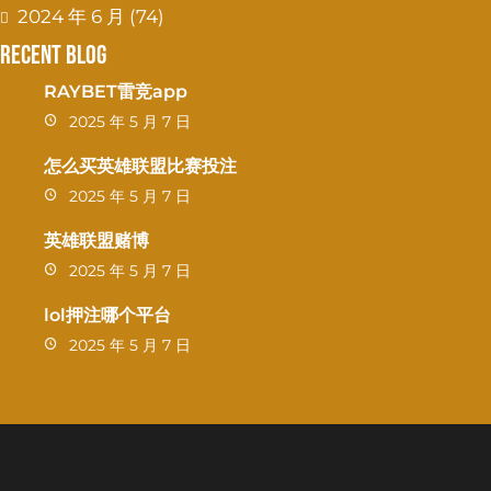
2024 年 6 月
(74)
Recent Blog
RAYBET雷竞app
2025 年 5 月 7 日
怎么买英雄联盟比赛投注
2025 年 5 月 7 日
英雄联盟赌博
2025 年 5 月 7 日
lol押注哪个平台
2025 年 5 月 7 日