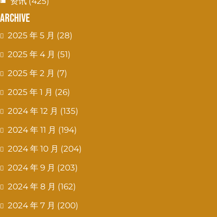
资讯
(425)
Archive
2025 年 5 月
(28)
2025 年 4 月
(51)
2025 年 2 月
(7)
2025 年 1 月
(26)
2024 年 12 月
(135)
2024 年 11 月
(194)
2024 年 10 月
(204)
2024 年 9 月
(203)
2024 年 8 月
(162)
2024 年 7 月
(200)