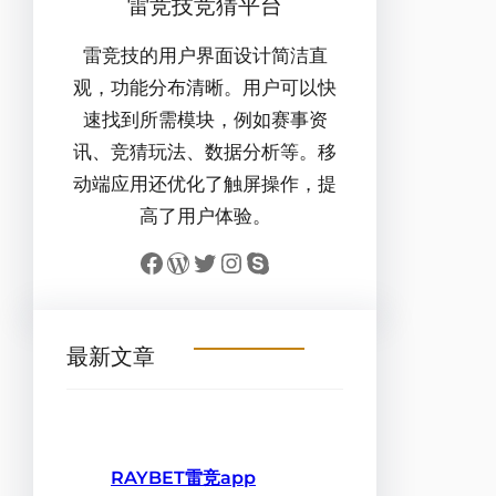
雷竞技竞猜平台
雷竞技的用户界面设计简洁直
观，功能分布清晰。用户可以快
速找到所需模块，例如赛事资
讯、竞猜玩法、数据分析等。移
动端应用还优化了触屏操作，提
高了用户体验。
Facebook
WordPress
Twitter
Instagram
Skype
最新文章
RAYBET雷竞app