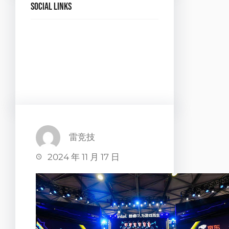
Social Links
Facebook
Twitter
LinkedIn
Instagram
雷竞技
2024 年 11 月 17 日