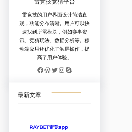
雷竞技竞猜平台
雷竞技的用户界面设计简洁直
观，功能分布清晰。用户可以快
速找到所需模块，例如赛事资
讯、竞猜玩法、数据分析等。移
动端应用还优化了触屏操作，提
高了用户体验。
Facebook
WordPress
Twitter
Instagram
Skype
最新文章
RAYBET雷竞app