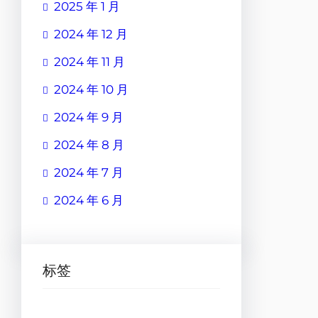
2025 年 1 月
2024 年 12 月
2024 年 11 月
2024 年 10 月
2024 年 9 月
2024 年 8 月
2024 年 7 月
2024 年 6 月
标签