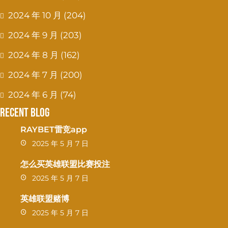
2024 年 10 月
(204)
2024 年 9 月
(203)
2024 年 8 月
(162)
2024 年 7 月
(200)
2024 年 6 月
(74)
Recent Blog
RAYBET雷竞app
2025 年 5 月 7 日
怎么买英雄联盟比赛投注
2025 年 5 月 7 日
英雄联盟赌博
2025 年 5 月 7 日