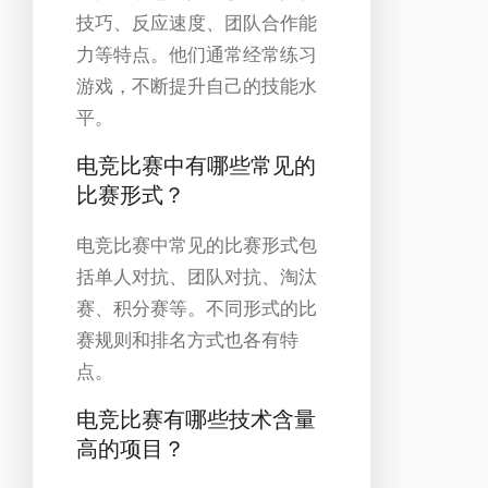
技巧、反应速度、团队合作能
力等特点。他们通常经常练习
游戏，不断提升自己的技能水
平。
电竞比赛中有哪些常见的
比赛形式？
电竞比赛中常见的比赛形式包
括单人对抗、团队对抗、淘汰
赛、积分赛等。不同形式的比
赛规则和排名方式也各有特
点。
电竞比赛有哪些技术含量
高的项目？