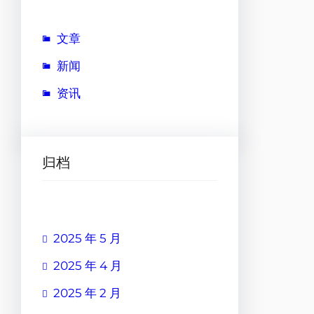
文章
新闻
资讯
归档
2025 年 5 月
2025 年 4 月
2025 年 2 月