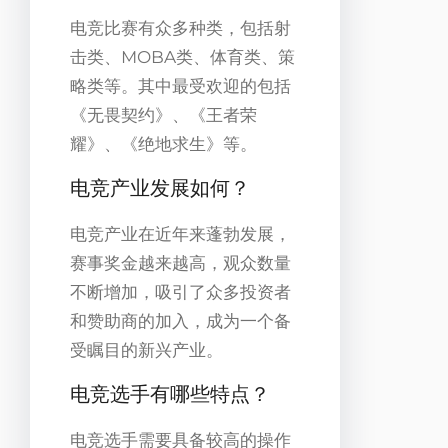
电竞比赛有众多种类，包括射
击类、MOBA类、体育类、策
略类等。其中最受欢迎的包括
《无畏契约》、《王者荣
耀》、《绝地求生》等。
电竞产业发展如何？
电竞产业在近年来蓬勃发展，
赛事奖金越来越高，观众数量
不断增加，吸引了众多投资者
和赞助商的加入，成为一个备
受瞩目的新兴产业。
电竞选手有哪些特点？
电竞选手需要具备较高的操作