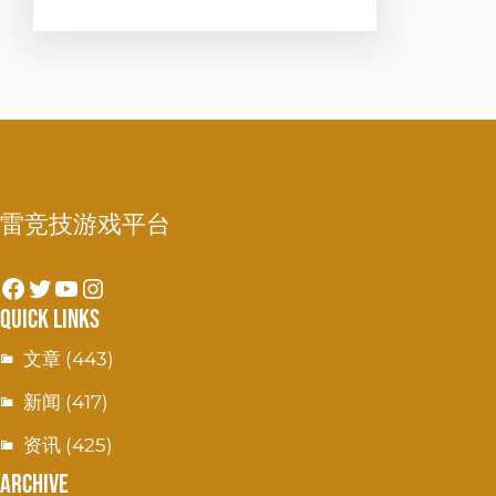
雷竞技游戏平台
Facebook
Twitter
YouTube
Instagram
Quick Links
文章
(443)
新闻
(417)
资讯
(425)
Archive