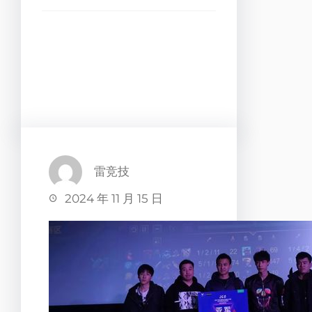
Facebook
Twitter
LinkedIn
Instagram
雷竞技
2024 年 11 月 15 日