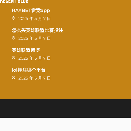
Recent Blog
RAYBET雷竞app
2025 年 5 月 7 日
怎么买英雄联盟比赛投注
2025 年 5 月 7 日
英雄联盟赌博
2025 年 5 月 7 日
lol押注哪个平台
2025 年 5 月 7 日