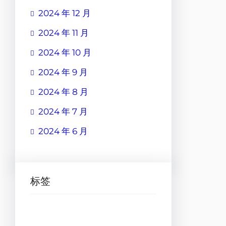
2024 年 12 月
2024 年 11 月
2024 年 10 月
2024 年 9 月
2024 年 8 月
2024 年 7 月
2024 年 6 月
标签