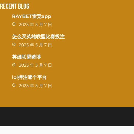
Recent Blog
RAYBET雷竞app
2025 年 5 月 7 日
怎么买英雄联盟比赛投注
2025 年 5 月 7 日
英雄联盟赌博
2025 年 5 月 7 日
lol押注哪个平台
2025 年 5 月 7 日