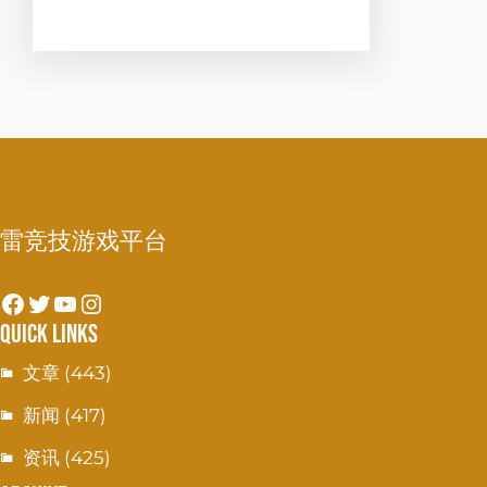
雷竞技游戏平台
Facebook
Twitter
YouTube
Instagram
Quick Links
文章
(443)
新闻
(417)
资讯
(425)