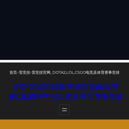
首页–雷竞技-雷竞技官网_DOTA2,LOL,CSGO电竞及体育赛事竞猜
首页–英雄联盟LOL-英雄联盟LOL官网
_KPL,LPL,MSI季中冠军赛及电竞赛事竞猜