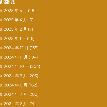
Archive
2025 年 5 月
(28)
2025 年 4 月
(51)
2025 年 2 月
(7)
2025 年 1 月
(26)
2024 年 12 月
(135)
2024 年 11 月
(194)
2024 年 10 月
(204)
2024 年 9 月
(203)
2024 年 8 月
(162)
2024 年 7 月
(200)
2024 年 6 月
(74)