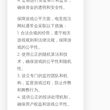
4. 定期进行资金审计和监管，
确保资金的透明和安全性。
保障游戏公平方面，电竞投注
网站通常会采取以下措施：
1. 合法合规的经营，遵守相关
游戏规则和法律法规，保障游
戏的公平性。
2. 使用公正的随机算法和技
术，确保游戏的公平性和随机
性。
3. 设立专门的监控团队和机
构，监督游戏过程，防止作弊
和舞弊行为。
4. 提供公正的投诉处理机制，
确保用户权益和游戏公平性。