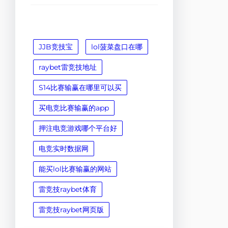
JJB竞技宝
lol菠菜盘口在哪
raybet雷竞技地址
S14比赛输赢在哪里可以买
买电竞比赛输赢的app
押注电竞游戏哪个平台好
电竞实时数据网
能买lol比赛输赢的网站
雷竞技raybet体育
雷竞技raybet网页版