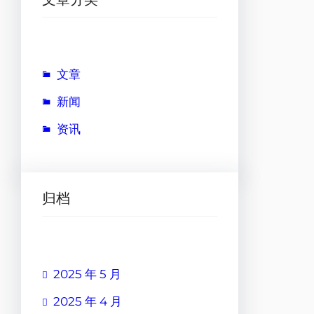
文章
新闻
资讯
归档
2025 年 5 月
2025 年 4 月