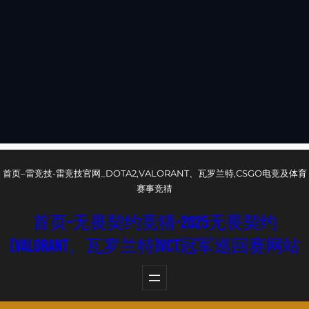
首页–雷竞技-雷竞技官网_DOTA2,VALORANT、瓦罗兰特,CSGO电竞及体育
赛事竞猜
首页–无畏契约竞猜-2025无畏契约
(VALORANT、瓦罗兰特)VCT冠军巡回赛网站