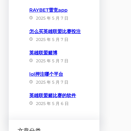
RAYBET雷竞app
2025 年 5 月 7 日
怎么买英雄联盟比赛投注
2025 年 5 月 7 日
英雄联盟赌博
2025 年 5 月 7 日
lol押注哪个平台
2025 年 5 月 7 日
英雄联盟赌比赛的软件
2025 年 5 月 6 日
文章分类