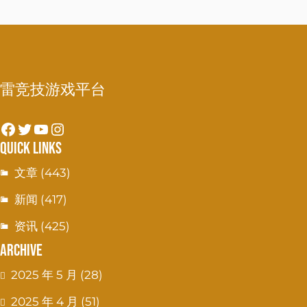
雷竞技游戏平台
Facebook
Twitter
YouTube
Instagram
Quick Links
文章
(443)
新闻
(417)
资讯
(425)
Archive
2025 年 5 月
(28)
2025 年 4 月
(51)