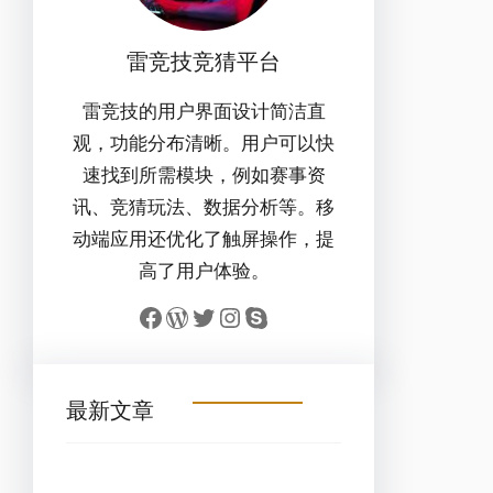
雷竞技竞猜平台
雷竞技的用户界面设计简洁直
观，功能分布清晰。用户可以快
速找到所需模块，例如赛事资
讯、竞猜玩法、数据分析等。移
动端应用还优化了触屏操作，提
高了用户体验。
Facebook
WordPress
Twitter
Instagram
Skype
最新文章