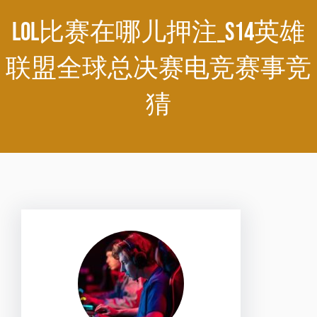
LOL比赛在哪儿押注_S14英雄
联盟全球总决赛电竞赛事竞
猜