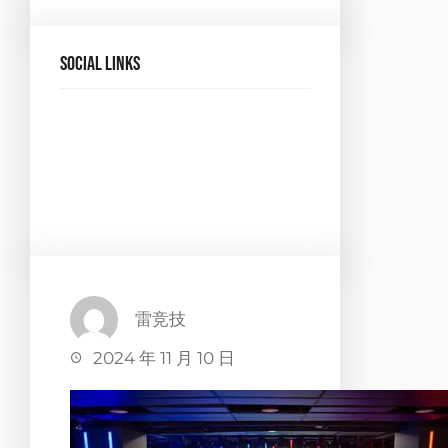
Social Links
Facebook
Twitter
LinkedIn
Instagram
雷竞技
2024 年 11 月 10 日