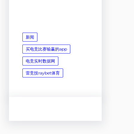
新闻
买电竞比赛输赢的app
电竞实时数据网
雷竞技raybet体育