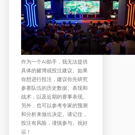
作为一个AI助手，我无法提供
具体的赌博或投注建议。如果
你想进行投注，建议你先研究
参赛队伍的历史数据、表现和
战术，以及近期的赛事表现。
另外，也可以参考专家的预测
和分析来做出决定。请记住，
投注有风险，谨慎参与。祝好
运！