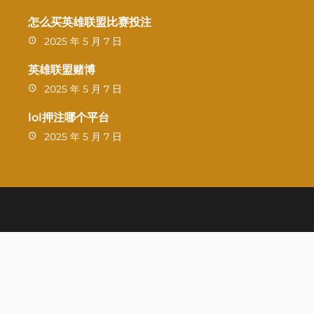
怎么买英雄联盟比赛投注
2025 年 5 月 7 日
英雄联盟赌博
2025 年 5 月 7 日
lol押注哪个平台
2025 年 5 月 7 日