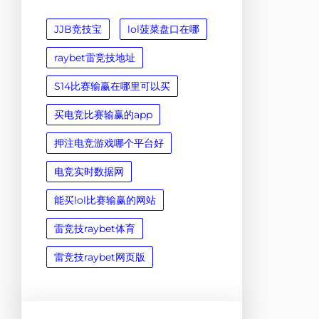
JJB竞技宝
lol菠菜盘口在哪
raybet雷竞技地址
S14比赛输赢在哪里可以买
买电竞比赛输赢的app
押注电竞游戏哪个平台好
电竞实时数据网
能买lol比赛输赢的网站
雷竞技raybet体育
雷竞技raybet网页版