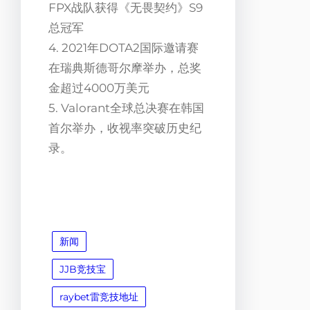
FPX战队获得《无畏契约》S9
总冠军
4. 2021年DOTA2国际邀请赛
在瑞典斯德哥尔摩举办，总奖
金超过4000万美元
5. Valorant全球总决赛在韩国
首尔举办，收视率突破历史纪
录。
新闻
JJB竞技宝
raybet雷竞技地址