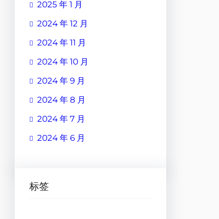
2025 年 1 月
2024 年 12 月
2024 年 11 月
2024 年 10 月
2024 年 9 月
2024 年 8 月
2024 年 7 月
2024 年 6 月
标签