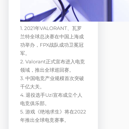
1. 2021年VALORANT、瓦罗
兰特全球总决赛在中国上海成
功举办，FPX战队成功卫冕冠
军。
2. Valorant正式宣布进入电竞
领域，推出全球巡回赛。
3. 中国电竞产业规模首次突破
千亿大关。
4. 退役选手Uzi宣布成立个人
电竞俱乐部。
5. 游戏《绝地求生》将在2022
年推出全球电竞赛事。