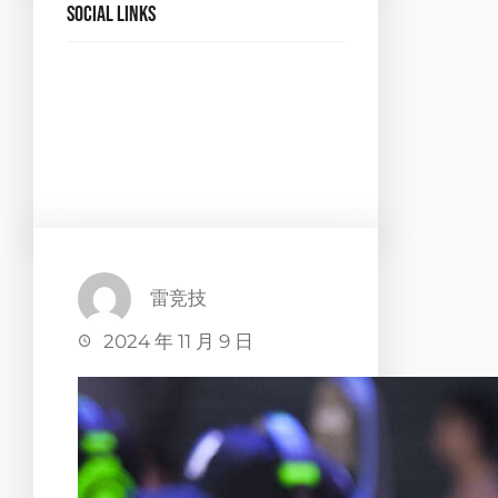
Social Links
Facebook
Twitter
LinkedIn
Instagram
雷竞技
2024 年 11 月 9 日