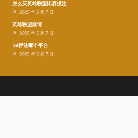
怎么买英雄联盟比赛投注
2025 年 5 月 7 日
英雄联盟赌博
2025 年 5 月 7 日
lol押注哪个平台
2025 年 5 月 7 日