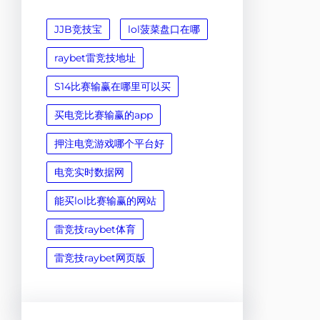
JJB竞技宝
lol菠菜盘口在哪
raybet雷竞技地址
S14比赛输赢在哪里可以买
买电竞比赛输赢的app
押注电竞游戏哪个平台好
电竞实时数据网
能买lol比赛输赢的网站
雷竞技raybet体育
雷竞技raybet网页版