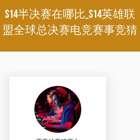
S14半决赛在哪比_S14英雄联
盟全球总决赛电竞赛事竞猜