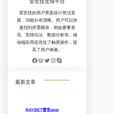
雷竞技竞猜平台
雷竞技的用户界面设计简洁直
观，功能分布清晰。用户可以快
速找到所需模块，例如赛事资
讯、竞猜玩法、数据分析等。移
动端应用还优化了触屏操作，提
高了用户体验。
Facebook
WordPress
Twitter
Instagram
Skype
最新文章
RAYBET雷竞app