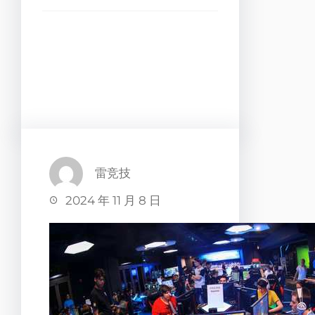
Facebook
Twitter
LinkedIn
Instagram
雷竞技
2024 年 11 月 8 日