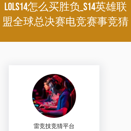
lolS14怎么买胜负_S14英雄联
盟全球总决赛电竞赛事竞猜
雷竞技竞猜平台