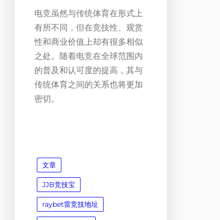
电竞虽然与传统体育在形式上
有所不同，但在竞技性、观赏
性和商业价值上却有很多相似
之处。随着电竞在全球范围内
的普及和认可度的提高，其与
传统体育之间的关系也将更加
密切。
文章
JJB竞技宝
raybet雷竞技地址