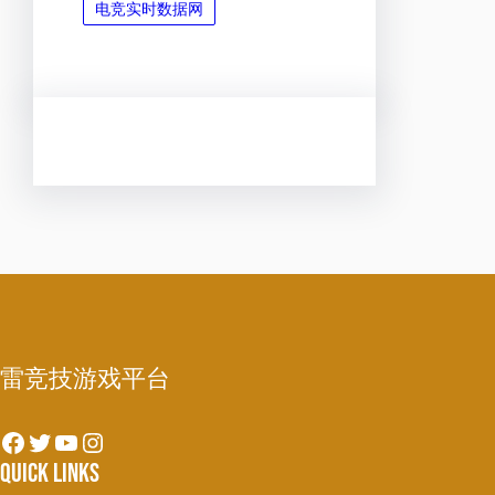
电竞实时数据网
雷竞技游戏平台
Facebook
Twitter
YouTube
Instagram
Quick Links