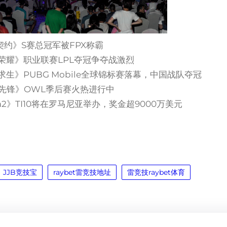
畏契约》S赛总冠军被FPX称霸
者荣耀》职业联赛LPL夺冠争夺战激烈
地求生》PUBG Mobile全球锦标赛落幕，中国战队夺冠
望先锋》OWL季后赛火热进行中
ta2》TI10将在罗马尼亚举办，奖金超9000万美元
JJB竞技宝
raybet雷竞技地址
雷竞技raybet体育