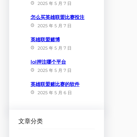
2025 年 5 月 7 日
怎么买英雄联盟比赛投注
2025 年 5 月 7 日
英雄联盟赌博
2025 年 5 月 7 日
lol押注哪个平台
2025 年 5 月 7 日
英雄联盟赌比赛的软件
2025 年 5 月 6 日
文章分类