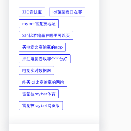
JJB竞技宝
lol菠菜盘口在哪
raybet雷竞技地址
S14比赛输赢在哪里可以买
买电竞比赛输赢的app
押注电竞游戏哪个平台好
电竞实时数据网
能买lol比赛输赢的网站
雷竞技raybet体育
雷竞技raybet网页版