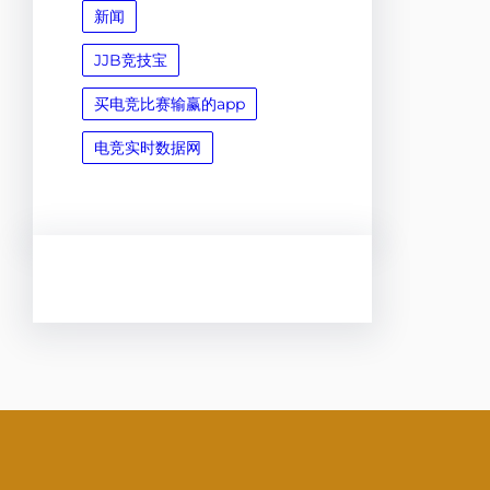
新闻
JJB竞技宝
买电竞比赛输赢的app
电竞实时数据网