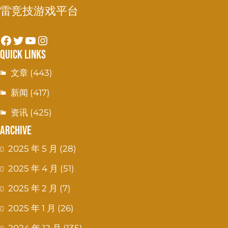
雷竞技游戏平台
Facebook
Twitter
YouTube
Instagram
Quick Links
文章
(443)
新闻
(417)
资讯
(425)
Archive
2025 年 5 月
(28)
2025 年 4 月
(51)
2025 年 2 月
(7)
2025 年 1 月
(26)
2024 年 12 月
(135)