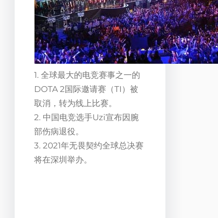
1. 全球最大的电竞赛事之一的
DOTA 2国际邀请赛（TI）被
取消，转为线上比赛。
2. 中国电竞选手Uzi宣布因腕
部伤病退役。
3. 2021年无畏契约全球总决赛
将在深圳举办。