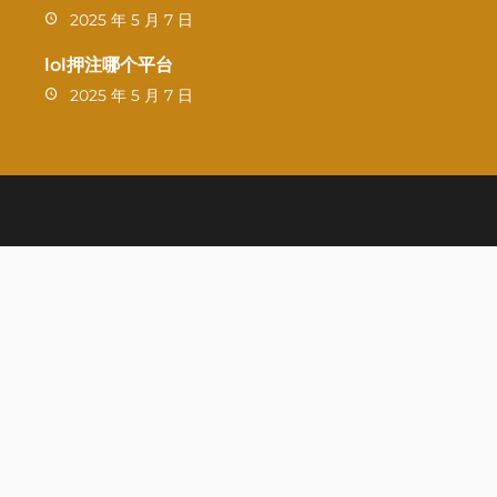
2025 年 5 月 7 日
lol押注哪个平台
2025 年 5 月 7 日