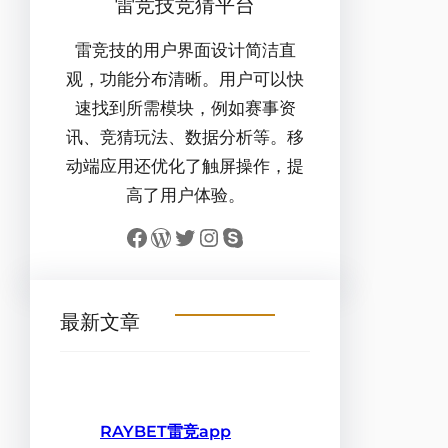
雷竞技竞猜平台
雷竞技的用户界面设计简洁直
观，功能分布清晰。用户可以快
速找到所需模块，例如赛事资
讯、竞猜玩法、数据分析等。移
动端应用还优化了触屏操作，提
高了用户体验。
Facebook
WordPress
Twitter
Instagram
Skype
最新文章
RAYBET雷竞app