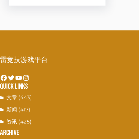
雷竞技游戏平台
Facebook
Twitter
YouTube
Instagram
Quick Links
文章
(443)
新闻
(417)
资讯
(425)
Archive