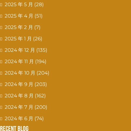
2025 年 5 月
(28)
2025 年 4 月
(51)
2025 年 2 月
(7)
2025 年 1 月
(26)
2024 年 12 月
(135)
2024 年 11 月
(194)
2024 年 10 月
(204)
2024 年 9 月
(203)
2024 年 8 月
(162)
2024 年 7 月
(200)
2024 年 6 月
(74)
Recent Blog