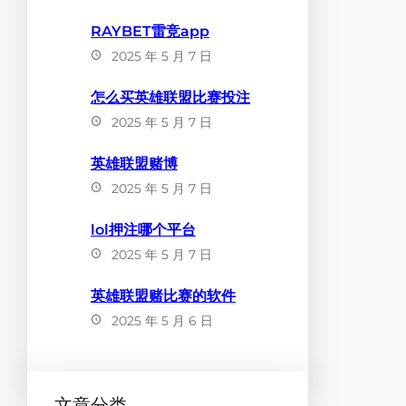
RAYBET雷竞app
2025 年 5 月 7 日
怎么买英雄联盟比赛投注
2025 年 5 月 7 日
英雄联盟赌博
2025 年 5 月 7 日
lol押注哪个平台
2025 年 5 月 7 日
英雄联盟赌比赛的软件
2025 年 5 月 6 日
文章分类