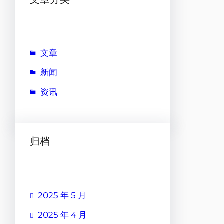
文章
新闻
资讯
归档
2025 年 5 月
2025 年 4 月