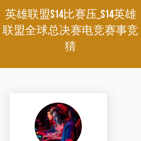
英雄联盟S14比赛压_S14英雄
联盟全球总决赛电竞赛事竞
猜