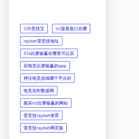
JJB竞技宝
lol菠菜盘口在哪
raybet雷竞技地址
S14比赛输赢在哪里可以买
买电竞比赛输赢的app
押注电竞游戏哪个平台好
电竞实时数据网
能买lol比赛输赢的网站
雷竞技raybet体育
雷竞技raybet网页版