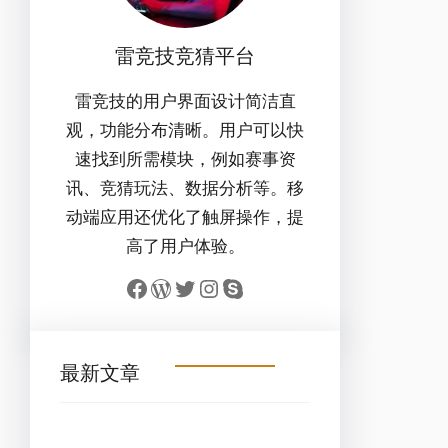
雷竞技竞猜平台
雷竞技的用户界面设计简洁直
观，功能分布清晰。用户可以快
速找到所需模块，例如赛事资
讯、竞猜玩法、数据分析等。移
动端应用还优化了触屏操作，提
高了用户体验。
Facebook
WordPress
Twitter
Instagram
Skype
最新文章