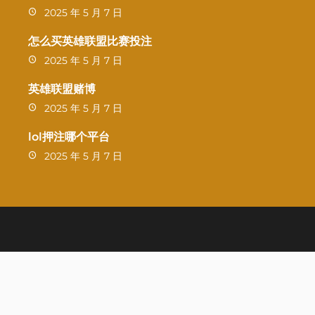
2025 年 5 月 7 日
怎么买英雄联盟比赛投注
2025 年 5 月 7 日
英雄联盟赌博
2025 年 5 月 7 日
lol押注哪个平台
2025 年 5 月 7 日