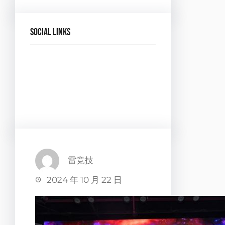
Social Links
Facebook
Twitter
LinkedIn
Instagram
雷竞技
2024 年 10 月 22 日