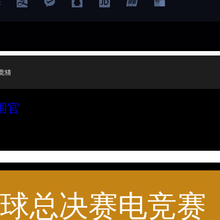
事竞猜
外围官
全球总决赛电竞赛