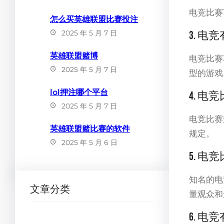
电竞比赛
怎么买英雄联盟比赛投注
2025 年 5 月 7 日
3. 
英雄联盟赌博
电竞比赛
2025 年 5 月 7 日
型的游戏
lol押注哪个平台
4. 
2025 年 5 月 7 日
电竞比赛
英雄联盟赌比赛的软件
规定。
2025 年 5 月 6 日
5. 
知名的电
文章分类
量观众和
6. 