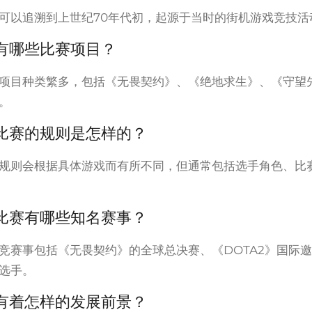
可以追溯到上世纪70年代初，起源于当时的街机游戏竞技活
电竞有哪些比赛项目？
项目种类繁多，包括《无畏契约》、《绝地求生》、《守望
。
电竞比赛的规则是怎样的？
规则会根据具体游戏而有所不同，但通常包括选手角色、比
电竞比赛有哪些知名赛事？
竞赛事包括《无畏契约》的全球总决赛、《DOTA2》国际
选手。
电竞有着怎样的发展前景？