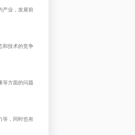
的产业，发展前
态和技术的竞争
康等方面的问题
力等，同时也有