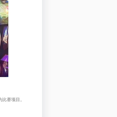
为比赛项目。