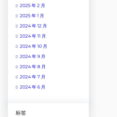
2025 年 2 月
2025 年 1 月
2024 年 12 月
2024 年 11 月
2024 年 10 月
2024 年 9 月
2024 年 8 月
2024 年 7 月
2024 年 6 月
标签