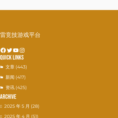
雷竞技游戏平台
Facebook
Twitter
YouTube
Instagram
Quick Links
文章
(443)
新闻
(417)
资讯
(425)
Archive
2025 年 5 月
(28)
2025 年 4 月
(51)