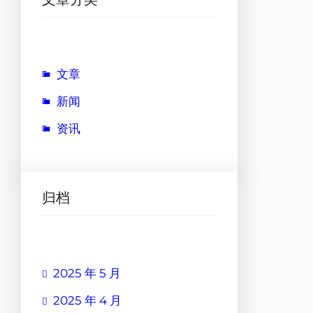
文章
新闻
资讯
归档
2025 年 5 月
2025 年 4 月