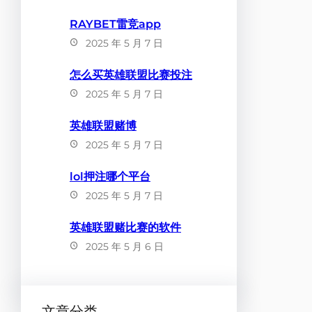
RAYBET雷竞app
2025 年 5 月 7 日
怎么买英雄联盟比赛投注
2025 年 5 月 7 日
英雄联盟赌博
2025 年 5 月 7 日
lol押注哪个平台
2025 年 5 月 7 日
英雄联盟赌比赛的软件
2025 年 5 月 6 日
文章分类