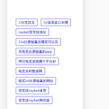
JJB竞技宝
lol菠菜盘口在哪
raybet雷竞技地址
S14比赛输赢在哪里可以买
买电竞比赛输赢的app
押注电竞游戏哪个平台好
电竞实时数据网
能买lol比赛输赢的网站
雷竞技raybet体育
雷竞技raybet网页版