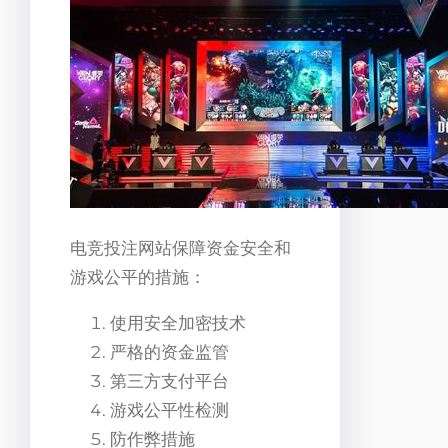
电竞投注网站保障资金安全和
游戏公平的措施：
使用安全加密技术
严格的资金监管
第三方支付平台
游戏公平性检测
防作弊措施