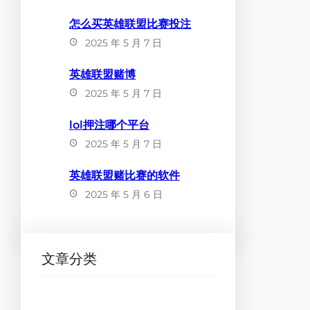
怎么买英雄联盟比赛投注
2025 年 5 月 7 日
英雄联盟赌博
2025 年 5 月 7 日
lol押注哪个平台
2025 年 5 月 7 日
英雄联盟赌比赛的软件
2025 年 5 月 6 日
文章分类