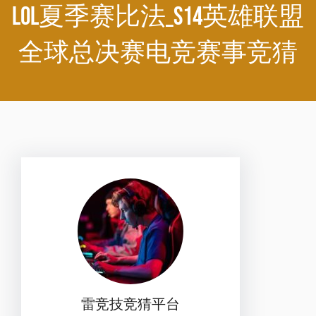
LOL夏季赛比法_S14英雄联盟
全球总决赛电竞赛事竞猜
雷竞技竞猜平台