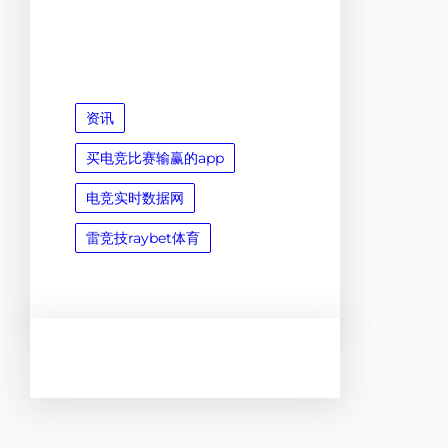
资讯
买电竞比赛输赢的app
电竞实时数据网
雷竞技raybet体育