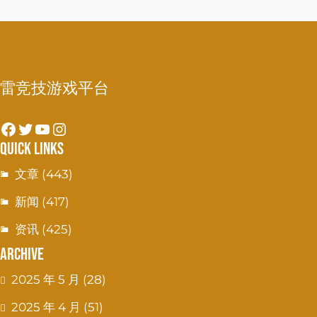
雷竞技游戏平台
Facebook
Twitter
YouTube
Instagram
Quick Links
文章
(443)
新闻
(417)
资讯
(425)
Archive
2025 年 5 月
(28)
2025 年 4 月
(51)