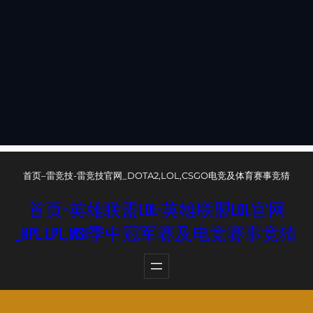
首页–雷竞技-雷竞技官网_DOTA2,LOL,CSGO电竞及体育赛事竞猜
首页–英雄联盟LOL-英雄联盟LOL官网
_KPL,LPL,MSI季中冠军赛及电竞赛事竞猜