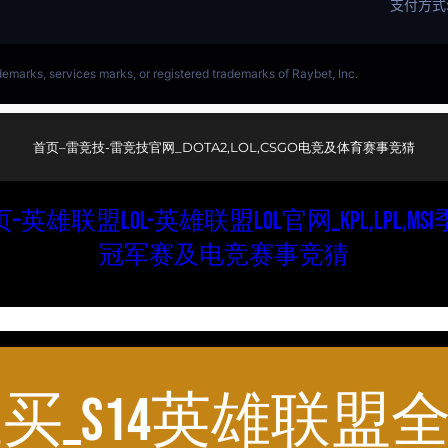
首页–雷竞技-雷竞技官网_DOTA2,LOL,CSGO电竞及体育赛事竞猜
–英雄联盟LOL-英雄联盟LOL官网_KPL,LPL,MS
冠军赛及电竞赛事竞猜
首页
雷竞技竞猜
雷竞技押注
雷竞技官网
雷竞技投注
里买_S14英雄联