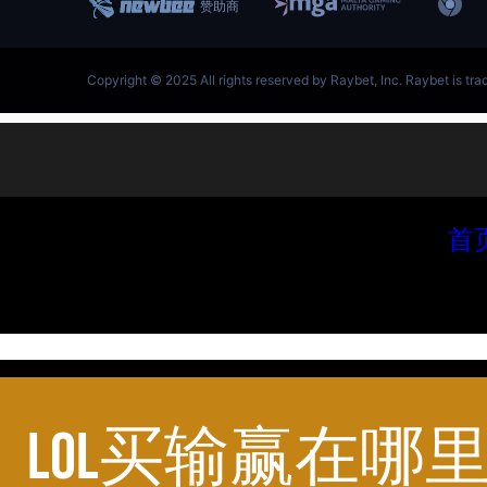
跳
至
内
容
首页
lol买输赢在哪