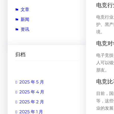
电竞行
文章
电竞行业
新闻
护、黑产
资讯
境。
电竞对
归档
电子竞技
人可以锻
朋友。
电竞比
2025 年 5 月
2025 年 4 月
目前，国
等，这些
2025 年 2 月
业的发展
2025 年 1 月