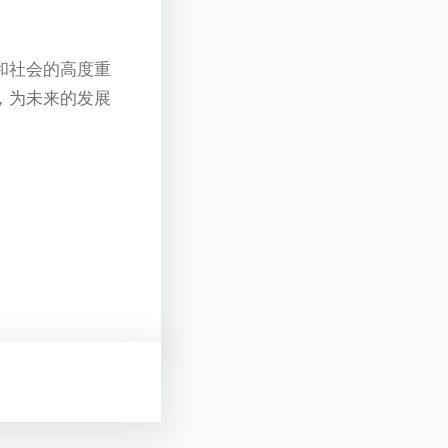
和社会的高度重
，为未来的发展