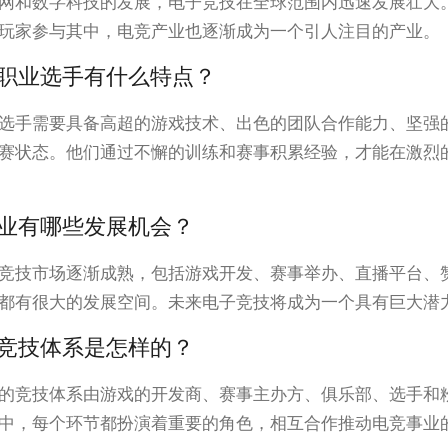
网和数字科技的发展，电子竞技在全球范围内迅速发展壮大
玩家参与其中，电竞产业也逐渐成为一个引人注目的产业。
职业选手有什么特点？
选手需要具备高超的游戏技术、出色的团队合作能力、坚强
赛状态。他们通过不懈的训练和赛事积累经验，才能在激烈
业有哪些发展机会？
竞技市场逐渐成熟，包括游戏开发、赛事举办、直播平台、
都有很大的发展空间。未来电子竞技将成为一个具有巨大潜
竞技体系是怎样的？
的竞技体系由游戏的开发商、赛事主办方、俱乐部、选手和
中，每个环节都扮演着重要的角色，相互合作推动电竞事业