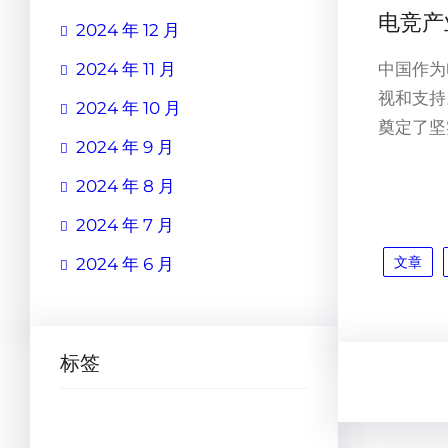
电竞产
2024 年 12 月
2024 年 11 月
中国作为
视和支持
2024 年 10 月
奠定了坚
2024 年 9 月
2024 年 8 月
2024 年 7 月
文章
2024 年 6 月
标签