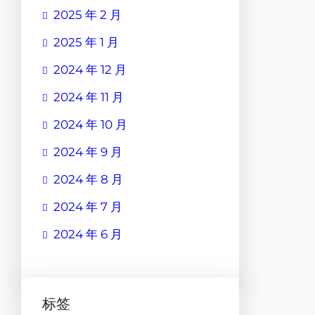
2025 年 2 月
2025 年 1 月
2024 年 12 月
2024 年 11 月
2024 年 10 月
2024 年 9 月
2024 年 8 月
2024 年 7 月
2024 年 6 月
标签