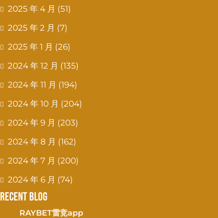
2025 年 4 月
(51)
2025 年 2 月
(7)
2025 年 1 月
(26)
2024 年 12 月
(135)
2024 年 11 月
(194)
2024 年 10 月
(204)
2024 年 9 月
(203)
2024 年 8 月
(162)
2024 年 7 月
(200)
2024 年 6 月
(74)
Recent Blog
RAYBET雷竞app