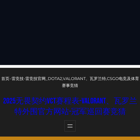
首页–雷竞技-雷竞技官网_DOTA2,VALORANT、瓦罗兰特,CSGO电竞及体育
赛事竞猜
2025无畏契约VCT赛程表-VALORANT、瓦罗兰
特外围官方网站-冠军巡回赛竞猜