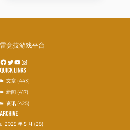
雷竞技游戏平台
Facebook
Twitter
YouTube
Instagram
Quick Links
文章
(443)
新闻
(417)
资讯
(425)
Archive
2025 年 5 月
(28)