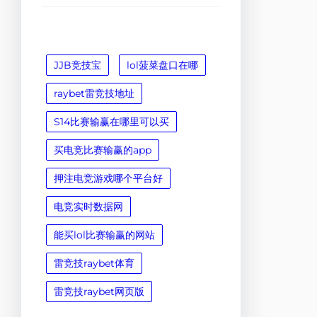
JJB竞技宝
lol菠菜盘口在哪
raybet雷竞技地址
S14比赛输赢在哪里可以买
买电竞比赛输赢的app
押注电竞游戏哪个平台好
电竞实时数据网
能买lol比赛输赢的网站
雷竞技raybet体育
雷竞技raybet网页版