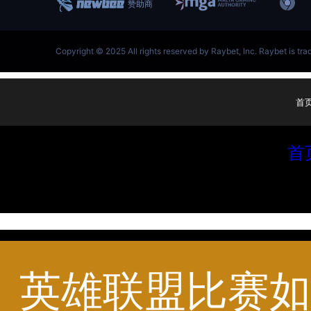
跳
首页
至
内
容
首
英雄联盟比赛如