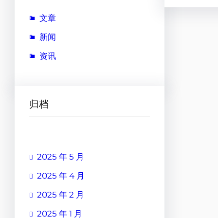
文章
新闻
资讯
归档
2025 年 5 月
2025 年 4 月
2025 年 2 月
2025 年 1 月