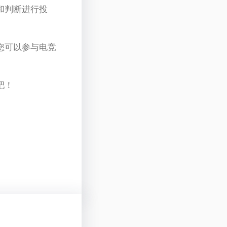
和判断进行投
您可以参与电竞
吧！