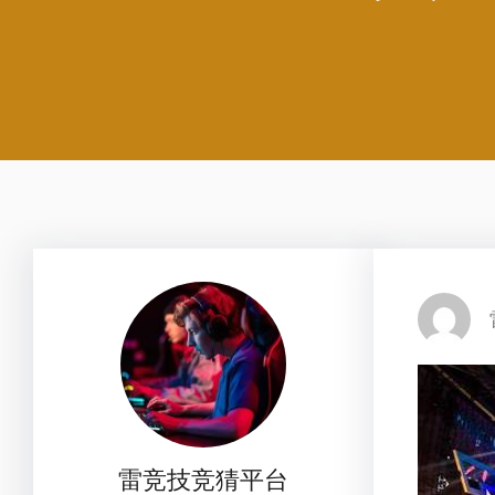
雷竞技竞猜平台