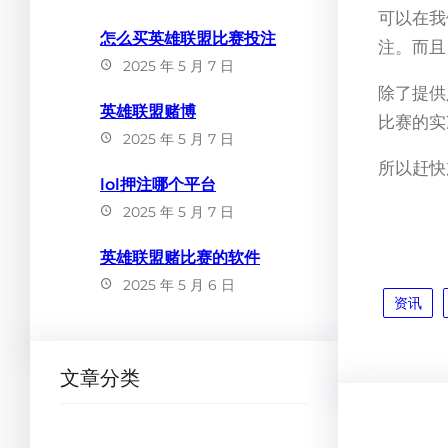
可以在我
怎么买英雄联盟比赛投注
注。而且
2025 年 5 月 7 日
除了提供
英雄联盟赌博
比赛的实
2025 年 5 月 7 日
所以赶快
lol押注哪个平台
2025 年 5 月 7 日
英雄联盟赌比赛的软件
2025 年 5 月 6 日
资讯
文章分类