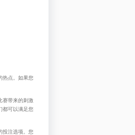
的热点。如果您
比赛带来的刺激
们都可以满足您
的投注选项。您