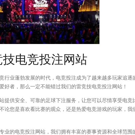
竞技电竞投注网站
竞行业蓬勃发展的时代，电竞投注成为了越来越多玩家追逐
爱好者，那么一定不能错过我们的雷竞技电竞投注网站！
站提供安全、可靠的足球下注服务，让您可以尽情享受电竞
不论您是喜欢看比赛的观众，还是热爱电竞游戏的玩家，我
专业的电竞投注网站，我们拥有丰富的赛事资源和全球范围