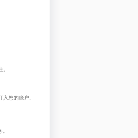
注。
打入您的账户。
务。