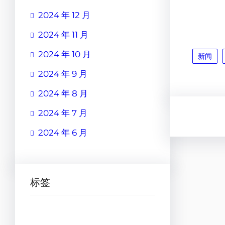
2024 年 12 月
2024 年 11 月
2024 年 10 月
新闻
2024 年 9 月
2024 年 8 月
2024 年 7 月
2024 年 6 月
标签