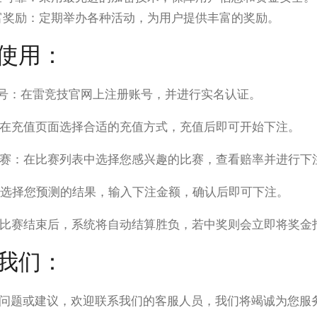
富奖励：定期举办各种活动，为用户提供丰富的奖励。
使用：
册账号：在雷竞技官网上注册账号，并进行实名认证。
值：在充值页面选择合适的充值方式，充值后即可开始下注。
择比赛：在比赛列表中选择您感兴趣的比赛，查看赔率并进行下
注：选择您预测的结果，输入下注金额，确认后即可下注。
算：比赛结束后，系统将自动结算胜负，若中奖则会立即将奖金
我们：
问题或建议，欢迎联系我们的客服人员，我们将竭诚为您服