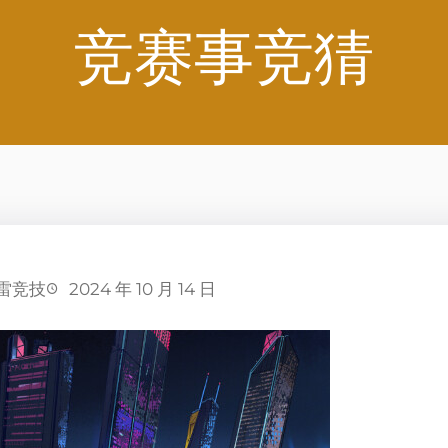
竞赛事竞猜
雷竞技
2024 年 10 月 14 日