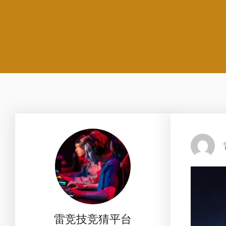
雷竞技竞猜平台