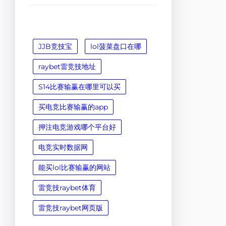
JJB竞技宝
lol菠菜盘口在哪
raybet雷竞技地址
S14比赛输赢在哪里可以买
买电竞比赛输赢的app
押注电竞游戏哪个平台好
电竞实时数据网
能买lol比赛输赢的网站
雷竞技raybet体育
雷竞技raybet网页版