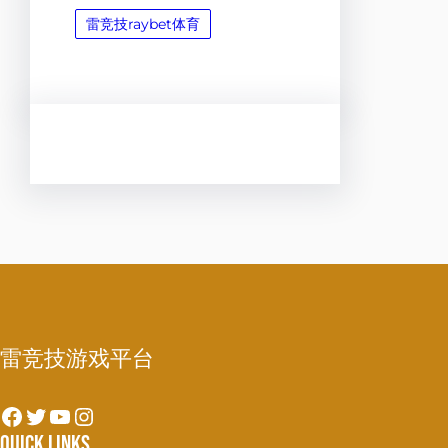
雷竞技raybet体育
雷竞技游戏平台
Facebook
Twitter
YouTube
Instagram
Quick Links