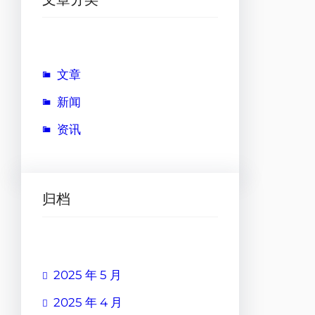
文章
新闻
资讯
归档
2025 年 5 月
2025 年 4 月