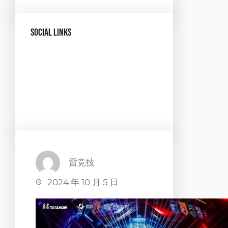
Social Links
Facebook
Twitter
LinkedIn
Instagram
雷竞技
2024 年 10 月 5 日