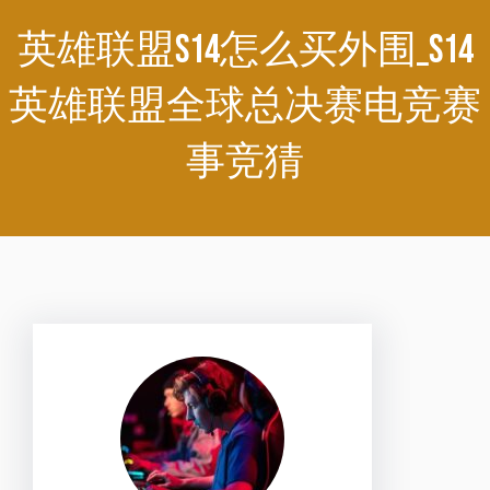
英雄联盟S14怎么买外围_S14
英雄联盟全球总决赛电竞赛
事竞猜