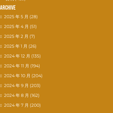
Archive
2025 年 5 月
(28)
2025 年 4 月
(51)
2025 年 2 月
(7)
2025 年 1 月
(26)
2024 年 12 月
(135)
2024 年 11 月
(194)
2024 年 10 月
(204)
2024 年 9 月
(203)
2024 年 8 月
(162)
2024 年 7 月
(200)