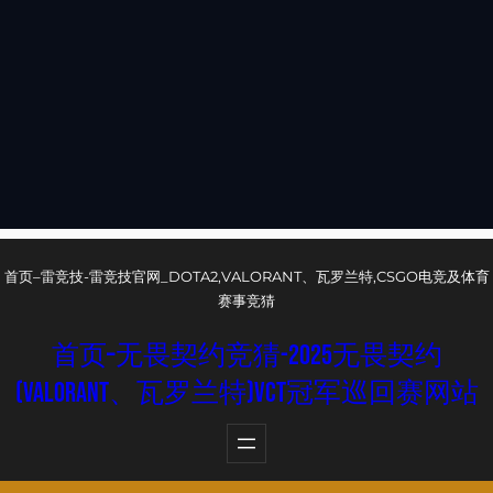
首页–雷竞技-雷竞技官网_DOTA2,VALORANT、瓦罗兰特,CSGO电竞及体育
赛事竞猜
首页–无畏契约竞猜-2025无畏契约
(VALORANT、瓦罗兰特)VCT冠军巡回赛网站