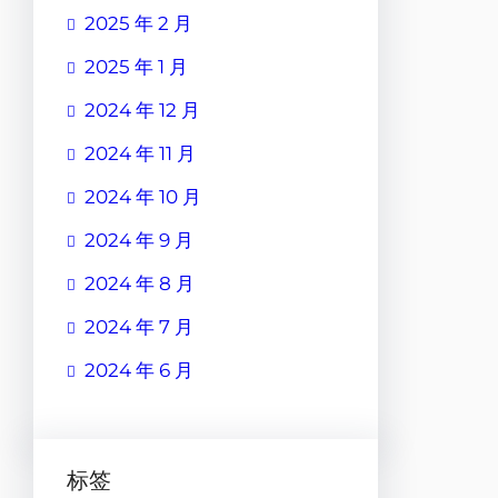
2025 年 2 月
2025 年 1 月
2024 年 12 月
2024 年 11 月
2024 年 10 月
2024 年 9 月
2024 年 8 月
2024 年 7 月
2024 年 6 月
标签