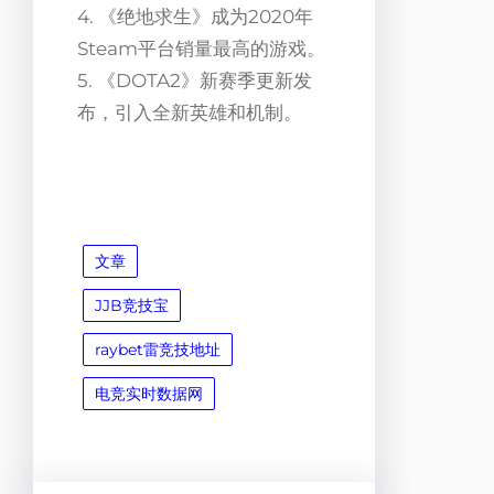
4. 《绝地求生》成为2020年
Steam平台销量最高的游戏。
5. 《DOTA2》新赛季更新发
布，引入全新英雄和机制。
文章
JJB竞技宝
raybet雷竞技地址
电竞实时数据网