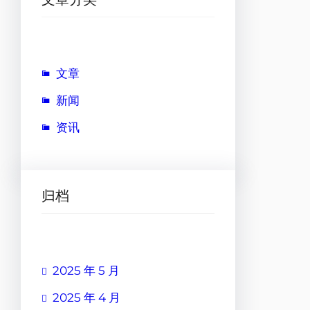
文章
新闻
资讯
归档
2025 年 5 月
2025 年 4 月