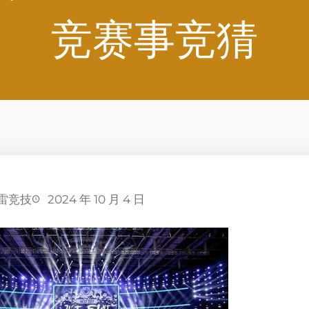
竞赛事竞猜
雷竞技
2024 年 10 月 4 日