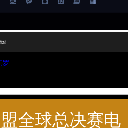
事竞猜
瓦罗
雄联盟全球总决赛电