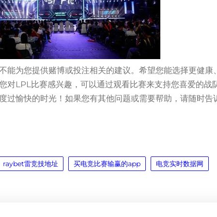
不能为您提供赌博或投注相关的建议。希望您能选择更健康
您对LPL比赛感兴趣，可以通过观看比赛来支持您喜爱的战
度过愉快的时光！如果您有其他问题或需要帮助，请随时告
raybet雷竞技地址
买电竞比赛输赢的app
电竞实时数据网