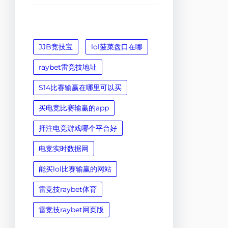
JJB竞技宝
lol菠菜盘口在哪
raybet雷竞技地址
S14比赛输赢在哪里可以买
买电竞比赛输赢的app
押注电竞游戏哪个平台好
电竞实时数据网
能买lol比赛输赢的网站
雷竞技raybet体育
雷竞技raybet网页版