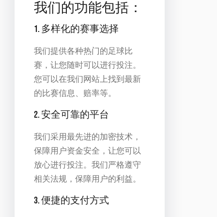
我们的功能包括：
1. 多样化的赛事选择
我们提供各种热门的足球比
赛，让您随时可以进行投注。
您可以在我们网站上找到最新
的比赛信息、赔率等。
2. 安全可靠的平台
我们采用最先进的加密技术，
保障用户资金安全，让您可以
放心进行投注。我们严格遵守
相关法规，保障用户的利益。
3. 便捷的支付方式