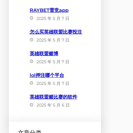
RAYBET雷竞app
2025 年 5 月 7 日
怎么买英雄联盟比赛投注
2025 年 5 月 7 日
英雄联盟赌博
2025 年 5 月 7 日
lol押注哪个平台
2025 年 5 月 7 日
英雄联盟赌比赛的软件
2025 年 5 月 6 日
文章分类