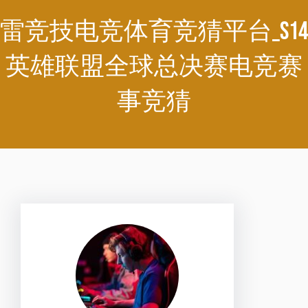
雷竞技电竞体育竞猜平台_S14
英雄联盟全球总决赛电竞赛
事竞猜