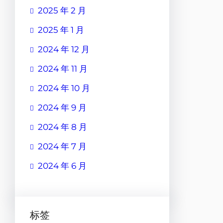
2025 年 2 月
2025 年 1 月
2024 年 12 月
2024 年 11 月
2024 年 10 月
2024 年 9 月
2024 年 8 月
2024 年 7 月
2024 年 6 月
标签