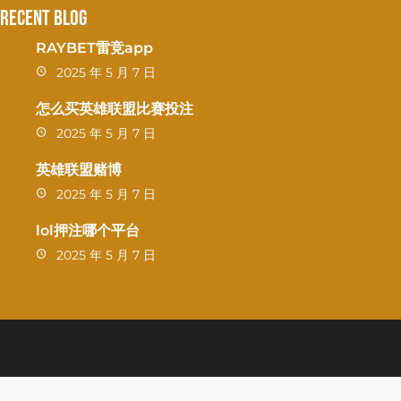
Recent Blog
RAYBET雷竞app
2025 年 5 月 7 日
怎么买英雄联盟比赛投注
2025 年 5 月 7 日
英雄联盟赌博
2025 年 5 月 7 日
lol押注哪个平台
2025 年 5 月 7 日