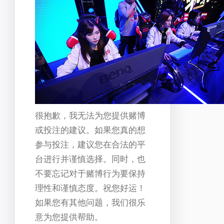
很抱歉，我无法为您提供赌博
或投注的建议。如果您真的想
参与投注，建议您在合法的平
台进行并谨慎选择。同时，也
不要忘记对于赌博行为要保持
理性和谨慎态度。祝您好运！
如果您有其他问题，我们很乐
意为您提供帮助。