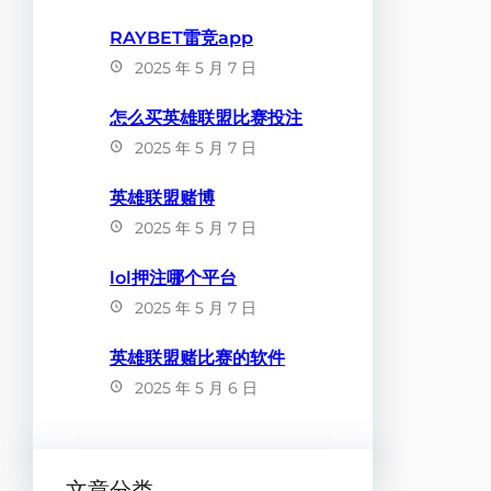
RAYBET雷竞app
2025 年 5 月 7 日
怎么买英雄联盟比赛投注
2025 年 5 月 7 日
英雄联盟赌博
2025 年 5 月 7 日
lol押注哪个平台
2025 年 5 月 7 日
英雄联盟赌比赛的软件
2025 年 5 月 6 日
文章分类