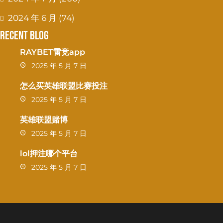
2024 年 6 月
(74)
Recent Blog
RAYBET雷竞app
2025 年 5 月 7 日
怎么买英雄联盟比赛投注
2025 年 5 月 7 日
英雄联盟赌博
2025 年 5 月 7 日
lol押注哪个平台
2025 年 5 月 7 日