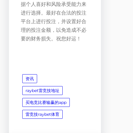
据个人喜好和风险承受能力来
进行选择。最好在合法的投注
平台上进行投注，并设置好合
理的投注金额，以免造成不必
要的财务损失。祝您好运！
资讯
raybet雷竞技地址
买电竞比赛输赢的app
雷竞技raybet体育