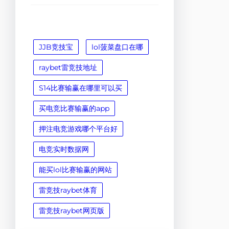
JJB竞技宝
lol菠菜盘口在哪
raybet雷竞技地址
S14比赛输赢在哪里可以买
买电竞比赛输赢的app
押注电竞游戏哪个平台好
电竞实时数据网
能买lol比赛输赢的网站
雷竞技raybet体育
雷竞技raybet网页版