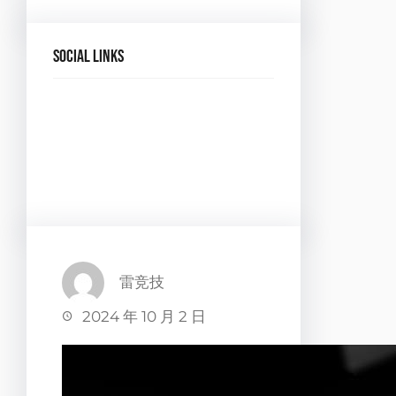
Social Links
Facebook
Twitter
LinkedIn
Instagram
雷竞技
2024 年 10 月 2 日