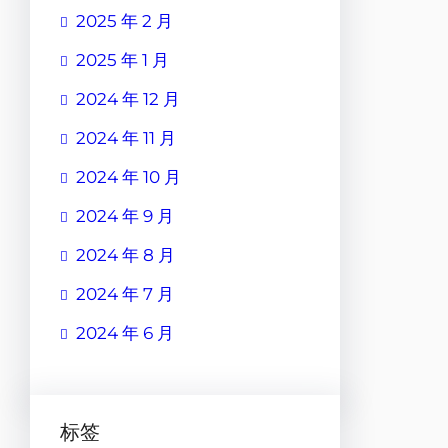
2025 年 2 月
2025 年 1 月
2024 年 12 月
2024 年 11 月
2024 年 10 月
2024 年 9 月
2024 年 8 月
2024 年 7 月
2024 年 6 月
标签