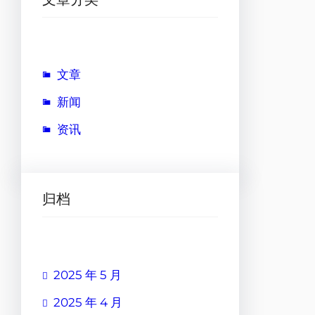
文章
新闻
资讯
归档
2025 年 5 月
2025 年 4 月