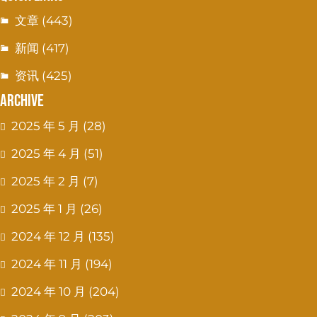
文章
(443)
新闻
(417)
资讯
(425)
Archive
2025 年 5 月
(28)
2025 年 4 月
(51)
2025 年 2 月
(7)
2025 年 1 月
(26)
2024 年 12 月
(135)
2024 年 11 月
(194)
2024 年 10 月
(204)