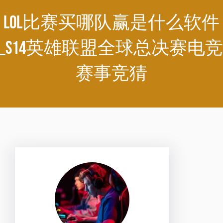
LOL比赛买哪队赢是什么软件
_S14英雄联盟全球总决赛电竞
赛事竞猜