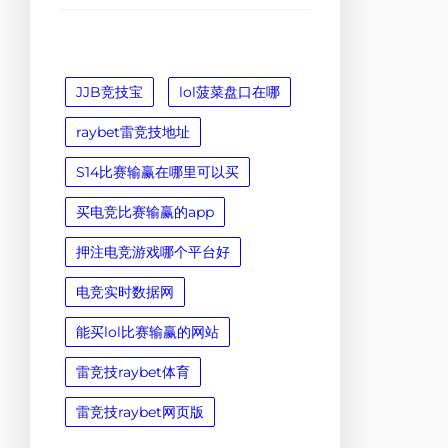
JJB竞技宝
lol菠菜盘口在哪
raybet雷竞技地址
S14比赛输赢在哪里可以买
买电竞比赛输赢的app
押注电竞游戏哪个平台好
电竞实时数据网
能买lol比赛输赢的网站
雷竞技raybet体育
雷竞技raybet网页版