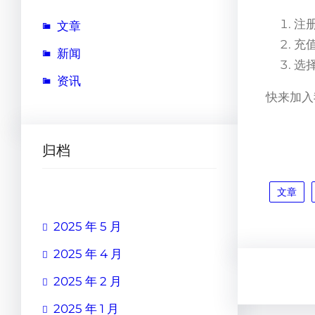
注
文章
充
新闻
选
资讯
快来加入
归档
文章
2025 年 5 月
2025 年 4 月
2025 年 2 月
2025 年 1 月