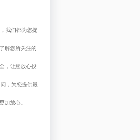
戏，我们都为您提
了解您所关注的
全，让您放心投
疑问，为您提供最
更加放心。