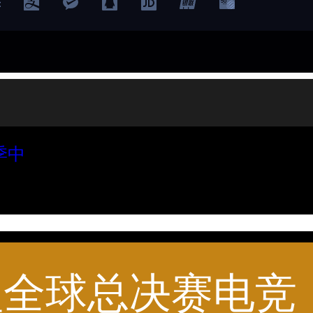
I季中
联盟全球总决赛电竞